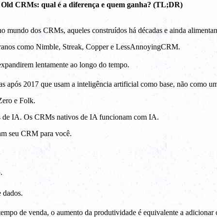
Old CRMs: qual é a diferença e quem ganha? (TL;DR)
 no mundo dos CRMs, aqueles construídos há décadas e ainda alimentan
veteranos como Nimble, Streak, Copper e LessAnnoyingCRM.
 expandirem lentamente ao longo do tempo.
 após 2017 que usam a inteligência artificial como base, não como um
ero e Folk.
os de IA. Os CRMs nativos de IA funcionam com IA.
zam seu CRM para você.
.
e dados.
tempo de venda, o aumento da produtividade é equivalente a adicionar 