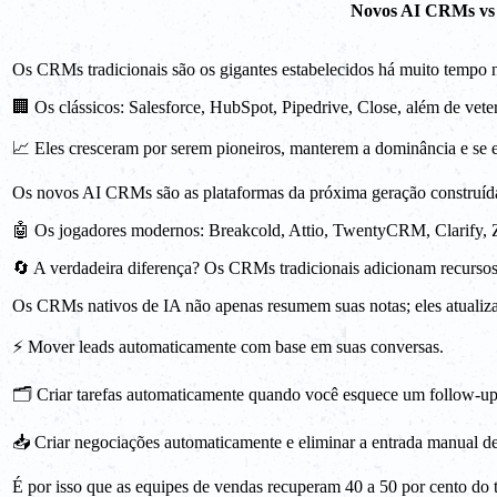
Novos AI CRMs vs 
Os CRMs tradicionais são os gigantes estabelecidos há muito tempo
🏢 Os clássicos: Salesforce, HubSpot, Pipedrive, Close, além de 
📈 Eles cresceram por serem pioneiros, manterem a dominância e se
Os novos AI CRMs são as plataformas da próxima geração construídas
🤖 Os jogadores modernos: Breakcold, Attio, TwentyCRM, Clarify, Z
🔄 A verdadeira diferença? Os CRMs tradicionais adicionam recurs
Os CRMs nativos de IA não apenas resumem suas notas; eles atuali
⚡ Mover leads automaticamente com base em suas conversas.
🗂️ Criar tarefas automaticamente quando você esquece um follow-up
📥 Criar negociações automaticamente e eliminar a entrada manual d
É por isso que as equipes de vendas recuperam 40 a 50 por cento do 