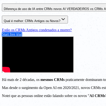
Diferença de uso de IA entre CRMs novos AI VERDADEIROS vs CRMs A
Qual é melhor: CRMs Antigos ou Novos?
Estão os CRMs Antigos condenados a morrer?
Start free trial
Há mais de 2 décadas, os
mesmos CRMs
praticamente dominaram to
Mas desde o surgimento da Open AI em 2020/2021, novos CRMs estão 
Notei que as pessoas online estão falando sobre os novos "
AI CRMs