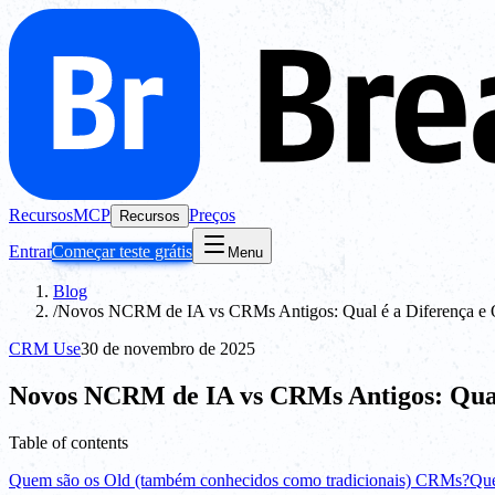
Recursos
MCP
Preços
Recursos
Entrar
Começar teste grátis
Menu
Blog
/
Novos NCRM de IA vs CRMs Antigos: Qual é a Diferença e
CRM Use
30 de novembro de 2025
Novos NCRM de IA vs CRMs Antigos: Qual
Table of contents
Quem são os Old (também conhecidos como tradicionais) CRMs?
Que