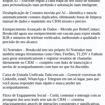
Regras AI – Adicione regras a cada etapa do seu fluxo de trabalho
para personalização mais profunda e automação mais inteligente.
Desduplicação de Contatos movida por AI – Identifica e mescla
automaticamente contatos duplicados, eliminando horas de limpeza
manual de dados e mantendo seu CRM enxuto e preciso.
Enriquecimento Avançado de Dados – Movido por BetterContact,
Breakcold agora usa enriquecimento em cascata para expor emails
B2B e números de telefone verificados, melhorando a qualidade e
precisão do seu alcance.
AI Notetaker – Breakcold tem seu próprio AI Notetaker mas
também integra ferramentas como Otter, Fireflies, TL;DV e Fathom
para gerar automaticamente e registrar resumos de chamadas
diretamente no CRM — completo com links de transcrição e
tarefas de acompanhamento com base no que foi discutido.
Caixa de Entrada Unificada Tudo-em-um – Gerencie conversas do
LinkedIn, email, WhatsApp e Telegram em um só lugar, para que
você possa responder mais rápido e nunca perder um
acompanhamento.
Fluxo de Engajamento Social – Curtir, comentar e interagir com as
postagens dos seus leads sem sair do CRM — construa
relacionamentos através de interações consistentes e significativas.