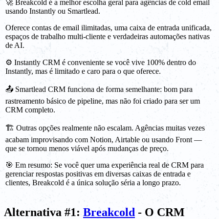
🚀 Breakcold é a melhor escolha geral para agências de cold email
usando Instantly ou Smartlead.
Oferece contas de email ilimitadas, uma caixa de entrada unificada,
espaços de trabalho multi-cliente e verdadeiras automações nativas
de AI.
⚙️ Instantly CRM é conveniente se você vive 100% dentro do
Instantly, mas é limitado e caro para o que oferece.
📤 Smartlead CRM funciona de forma semelhante: bom para
rastreamento básico de pipeline, mas não foi criado para ser um
CRM completo.
🏗️ Outras opções realmente não escalam. Agências muitas vezes
acabam improvisando com Notion, Airtable ou usando Front —
que se tornou menos viável após mudanças de preço.
🎯 Em resumo: Se você quer uma experiência real de CRM para
gerenciar respostas positivas em diversas caixas de entrada e
clientes, Breakcold é a única solução séria a longo prazo.
Alternativa #1:
Breakcold
- O CRM