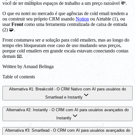
você de ter múltiplos espaços de trabalho a um preço razoável 💸.
O que eu notei no mercado é que agências de cold email tendem a
ou construir seu próprio CRM usando
Notion
ou Airtable (1), ou
usar
Front
como uma ferramenta centralizada de caixa de entrada
(2) 🧩.
Front costumava ser
a
solução para cold emailers, mas ao longo do
tempo eles bloquearam esse caso de uso mudando seus preços,
porque cold emailers em grande escala estavam conectando contas
demais 📧.
Written by
Arnaud Belinga
Table of contents
Alternativa #1: Breakcold - O CRM Nativo com AI para usuários do
Smartlead e Instantly
Alternativa #2: Instantly - O CRM com AI para usuários avançados do
Instantly
Alternativa #3: Smartlead - O CRM com AI para usuários avançados do