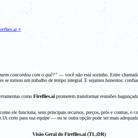
eflies.ai ⭐
quem concordou com o quê?”
— você não está sozinho. Entre chamadas
iões se tornou um trabalho de tempo integral. E sejamos honestos: conf
Ferramentas como
Fireflies.ai
prometem transformar reuniões bagunçadas 
 como ele funciona, seus principais recursos, preços, prós e contras, e
 com IA certo para sua equipe — ou se outra opção pode ser mais adequada
Visão Geral do Fireflies.ai (TL;DR)