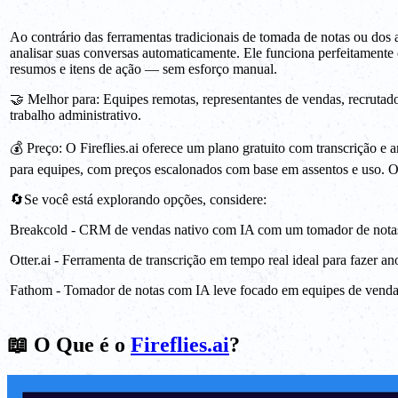
Ao contrário das ferramentas tradicionais de tomada de notas ou dos ap
analisar suas conversas automaticamente. Ele funciona perfeitament
resumos e itens de ação — sem esforço manual.
🤝 Melhor para: Equipes remotas, representantes de vendas, recrutado
trabalho administrativo.
💰 Preço: O Fireflies.ai oferece um plano gratuito com transcrição e
para equipes, com preços escalonados com base em assentos e uso.
🔄Se você está explorando opções, considere:
Breakcold - CRM de vendas nativo com IA com um tomador de notas
Otter.ai - Ferramenta de transcrição em tempo real ideal para fazer a
Fathom - Tomador de notas com IA leve focado em equipes de vendas
📖 O Que é o
Fireflies.ai
?