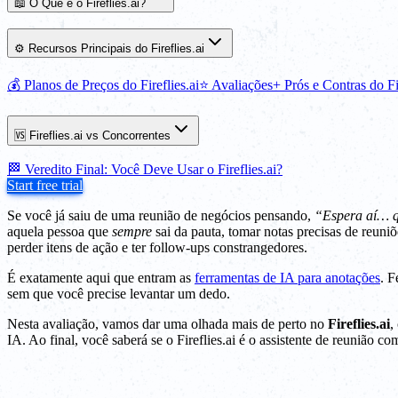
📖 O Que é o Fireflies.ai?
⚙️ Recursos Principais do Fireflies.ai
💰 Planos de Preços do Fireflies.ai
⭐ Avaliações+ Prós e Contras do Fir
🆚 Fireflies.ai vs Concorrentes
🏁 Veredito Final: Você Deve Usar o Fireflies.ai?
Start free trial
Se você já saiu de uma reunião de negócios pensando,
“Espera aí… 
aquela pessoa que
sempre
sai da pauta, tomar notas precisas de reun
perder itens de ação e ter follow-ups constrangedores.
É exatamente aqui que entram as
ferramentas de IA para anotações
. 
sem que você precise levantar um dedo.
Nesta avaliação, vamos dar uma olhada mais de perto no
Fireflies.ai
,
IA. Ao final, você saberá se o Fireflies.ai é o assistente de reunião