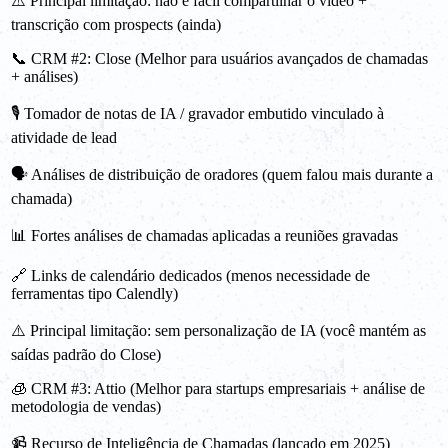
⚠️ Principal limitação: não é fácil compartilhar o vídeo +
transcrição com prospects (ainda)
📞 CRM #2: Close (Melhor para usuários avançados de chamadas
+ análises)
🎙️ Tomador de notas de IA / gravador embutido vinculado à
atividade de lead
🗣️ Análises de distribuição de oradores (quem falou mais durante a
chamada)
📊 Fortes análises de chamadas aplicadas a reuniões gravadas
🔗 Links de calendário dedicados (menos necessidade de
ferramentas tipo Calendly)
⚠️ Principal limitação: sem personalização de IA (você mantém as
saídas padrão do Close)
🧊 CRM #3: Attio (Melhor para startups empresariais + análise de
metodologia de vendas)
📹 Recurso de Inteligência de Chamadas (lançado em 2025)