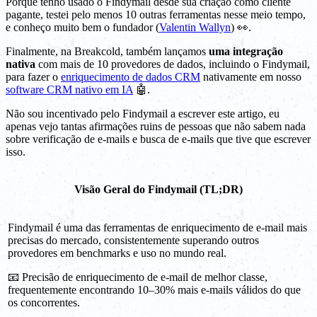
Porque tenho usado o Findymail desde sua criação como cliente
pagante, testei pelo menos 10 outras ferramentas nesse meio tempo,
e conheço muito bem o fundador (
Valentin Wallyn
) 👀.
Finalmente, na Breakcold, também lançamos
uma integração
nativa
com mais de 10 provedores de dados, incluindo o Findymail,
para fazer o
enriquecimento de dados CRM
nativamente em nosso
software CRM nativo em IA
🤖.
Não sou incentivado pelo Findymail a escrever este artigo, eu
apenas vejo tantas afirmações ruins de pessoas que não sabem nada
sobre verificação de e-mails e busca de e-mails que tive que escrever
isso.
Visão Geral do Findymail (TL;DR)
Findymail é uma das ferramentas de enriquecimento de e-mail mais
precisas do mercado, consistentemente superando outros
provedores em benchmarks e uso no mundo real.
📧 Precisão de enriquecimento de e-mail de melhor classe,
frequentemente encontrando 10–30% mais e-mails válidos do que
os concorrentes.