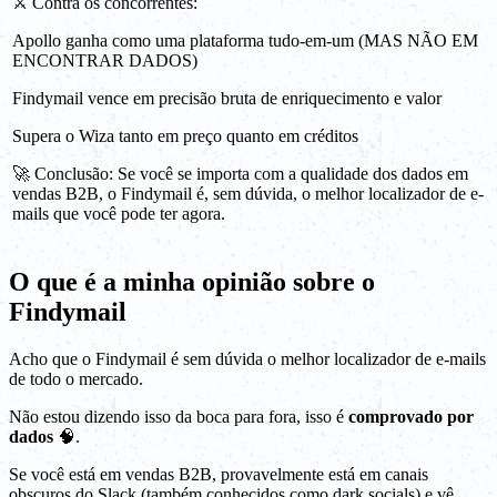
⚔️ Contra os concorrentes:
Apollo ganha como uma plataforma tudo-em-um (MAS NÃO EM
ENCONTRAR DADOS)
Findymail vence em precisão bruta de enriquecimento e valor
Supera o Wiza tanto em preço quanto em créditos
🚀 Conclusão: Se você se importa com a qualidade dos dados em
vendas B2B, o Findymail é, sem dúvida, o melhor localizador de e-
mails que você pode ter agora.
O que é a minha opinião sobre o
Findymail
Acho que o Findymail é sem dúvida o melhor localizador de e-mails
de todo o mercado.
Não estou dizendo isso da boca para fora, isso é
comprovado por
dados
🧠.
Se você está em vendas B2B, provavelmente está em canais
obscuros do Slack (também conhecidos como dark socials) e vê