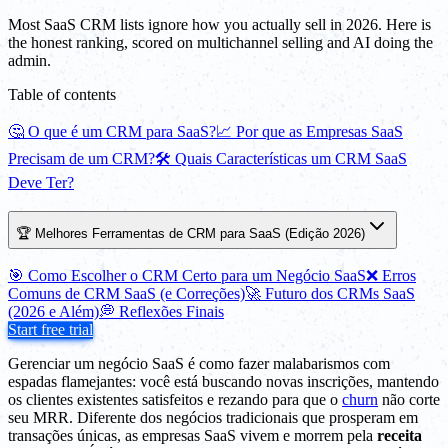
Most SaaS CRM lists ignore how you actually sell in 2026. Here is
the honest ranking, scored on multichannel selling and AI doing the
admin.
Table of contents
🤔 O que é um CRM para SaaS?
📈 Por que as Empresas SaaS
Precisam de um CRM?
🛠️ Quais Características um CRM SaaS
Deve Ter?
🏆 Melhores Ferramentas de CRM para SaaS (Edição 2026)
🎯 Como Escolher o CRM Certo para um Negócio SaaS
❌ Erros
Comuns de CRM SaaS (e Correções)
🚀 Futuro dos CRMs SaaS
(2026 e Além)
💭 Reflexões Finais
Start free trial
Gerenciar um negócio SaaS é como fazer malabarismos com
espadas flamejantes: você está buscando novas inscrições, mantendo
os clientes existentes satisfeitos e rezando para que o
churn
não corte
seu MRR. Diferente dos negócios tradicionais que prosperam em
transações únicas, as empresas SaaS vivem e morrem pela
receita