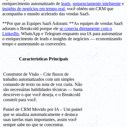
enriquecimento automatizado de
leads
,
sequenciamento inteligente
e
insights de negócios em tempo real
, você obtém um CRM que
acompanha o mundo acelerado das vendas SaaS.
**Por que as Equipes SaaS Adoram: **As equipes de vendas SaaS
adoram o Breakcold porque ele
se conecta diretamente com o
LinkedIn
, WhatsApp e Telegram enquanto usa IA para automatizar
o enriquecimento de leads e insights de negócios — economizando
tempo e aumentando as conversões.
Características Principais
Construtor de Visão – Crie fluxos de
trabalho automatizados com um simples
comando de texto ou nota de voz curta. Não
são necessárias habilidades técnicas — basta
descrever o que você deseja, e o Breakcold
constrói para você.
Painel de CRM Movido por IA – Um painel
que se atualiza automaticamente e destaca
suas tarefas mais importantes, assim você
sempre sabe no que se concentrar.