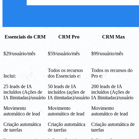
Essenciais do CRM
CRM Pro
CRM Max
$29/usuário/mês
$59/usuário/mês
$99/usuário/mês
Todos os recursos
Todos os recursos do
Inclui:
dos Essenciais e:
Pro e:
25 leads de IA
50 leads de IA
200 leads de IA
incluídos (Ações de
incluídos (ações de
incluídos (Ações de
IA Ilimitadas)/usuário
IA ilimitadas)/usuário
IA Ilimitadas)/usuário
Movimento
Movimento
Movimento
automático de lead
automático de lead
automático de lead
Criação automática
Criação automática
Criação automática de
de tarefas
de tarefas
tarefas