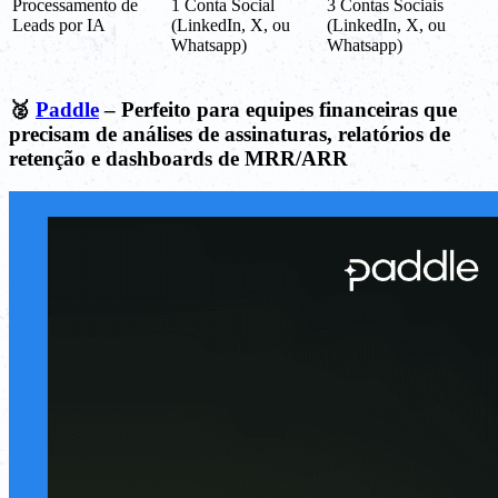
Processamento de
1 Conta Social
3 Contas Sociais
Leads por IA
(LinkedIn, X, ou
(LinkedIn, X, ou
Whatsapp)
Whatsapp)
🥈
Paddle
– Perfeito para equipes financeiras que
precisam de análises de assinaturas, relatórios de
retenção e dashboards de MRR/ARR