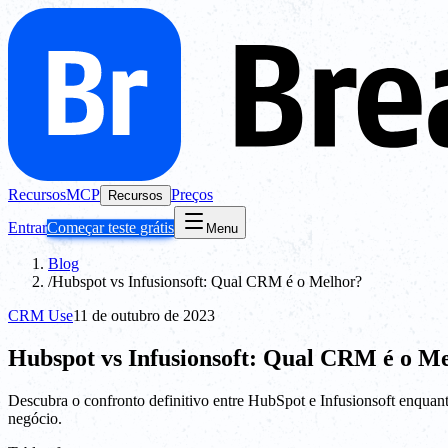
Recursos
MCP
Preços
Recursos
Entrar
Começar teste grátis
Menu
Blog
/
Hubspot vs Infusionsoft: Qual CRM é o Melhor?
CRM Use
11 de outubro de 2023
Hubspot vs Infusionsoft: Qual CRM é o M
Descubra o confronto definitivo entre HubSpot e Infusionsoft enquan
negócio.