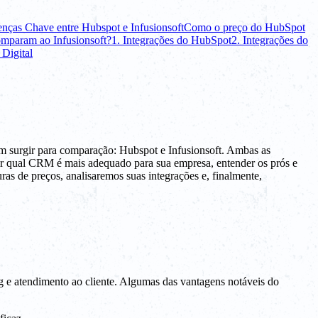
enças Chave entre Hubspot e Infusionsoft
Como o preço do HubSpot
mparam ao Infusionsoft?
1. Integrações do HubSpot
2. Integrações do
Digital
surgir para comparação: Hubspot e Infusionsoft. Ambas as
dir qual CRM é mais adequado para sua empresa, entender os prós e
as de preços, analisaremos suas integrações e, finalmente,
g e atendimento ao cliente. Algumas das vantagens notáveis do