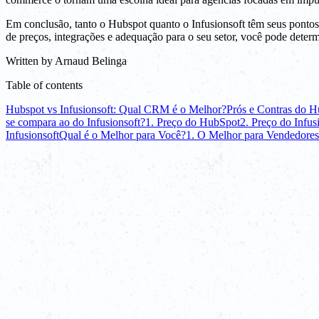
Em conclusão, tanto o Hubspot quanto o Infusionsoft têm seus pontos f
de preços, integrações e adequação para o seu setor, você pode det
Written by
Arnaud Belinga
Table of contents
Hubspot vs Infusionsoft: Qual CRM é o Melhor?
Prós e Contras do Hu
se compara ao do Infusionsoft?
1. Preço do HubSpot
2. Preço do Infus
Infusionsoft
Qual é o Melhor para Você?
1. O Melhor para Vendedores