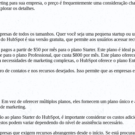
eting para sua empresa, o preço é frequentemente uma consideração cha
lorar os detalhes.
esas de todos os tamanhos. Quer você seja uma pequena startup ou u
do HubSpot é sua versão gratuita, que permite aos usuários acessar re
pagos a partir de $50 por mês para o plano Starter. Este plano é ide
 para o plano Professional, que custa $800 por mês. Este plano oferec
 necessidades de marketing complexas, o HubSpot oferece o plano Ente
 de contatos e nos recursos desejados. Isso permite que as empresas e
te. Em vez de oferecer múltiplos planos, eles fornecem um plano único
 de marketing.
 ao plano Starter do HubSpot, é importante considerar os custos adici
stos podem variar dependendo do nível de assistência necessário.
mpresas que exigem recursos abrangentes desde o início. Se está procu