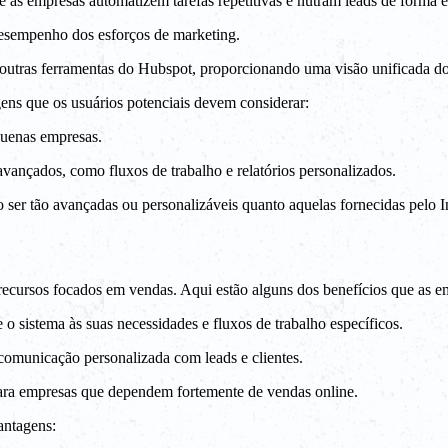
as empresas automatizem tarefas repetitivas e nutram leads de forma e
desempenho dos esforços de marketing.
utras ferramentas do Hubspot, proporcionando uma visão unificada dos
ns que os usuários potenciais devem considerar:
quenas empresas.
vançados, como fluxos de trabalho e relatórios personalizados.
er tão avançadas ou personalizáveis quanto aquelas fornecidas pelo In
ursos focados em vendas. Aqui estão alguns dos benefícios que as em
o sistema às suas necessidades e fluxos de trabalho específicos.
omunicação personalizada com leads e clientes.
ra empresas que dependem fortemente de vendas online.
antagens: