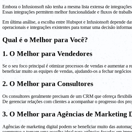
Embora o Infusionsoft não tenha a mesma lista extensa de integraçõe
Essas integrações permitem melhor funcionalidade e fluxos de trabalho
Em última análise, a escolha entre Hubspot e Infusionsoft depende das 
operacionais e integrações existentes para tomar uma decisão informa
Qual é o Melhor para Você?
1. O Melhor para Vendedores
Se o seu foco principal é otimizar processos de vendas e aumentar a
beneficiar muito as equipes de vendas, ajudando-os a fechar negócios
2. O Melhor para Consultores
Os consultores geralmente precisam de um CRM que ofereça flexibilidad
De gerenciar relações com clientes a acompanhar o progresso dos proje
3. O Melhor para Agências de Marketing D
Agências de marketing digital podem se beneficiar muito das automaçõ
commerce o tornam uma escolha ideal para agências focadas em impuls