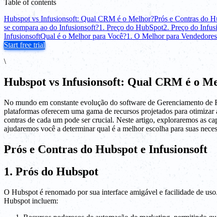
Table of contents
Hubspot vs Infusionsoft: Qual CRM é o Melhor?
Prós e Contras do Hu
se compara ao do Infusionsoft?
1. Preço do HubSpot
2. Preço do Infus
Infusionsoft
Qual é o Melhor para Você?
1. O Melhor para Vendedores
Start free trial
\
Hubspot vs Infusionsoft: Qual CRM é o M
No mundo em constante evolução do software de Gerenciamento de R
plataformas oferecem uma gama de recursos projetados para otimizar 
contras de cada um pode ser crucial. Neste artigo, exploraremos as c
ajudaremos você a determinar qual é a melhor escolha para suas neces
Prós e Contras do Hubspot e Infusionsoft
1. Prós do Hubspot
O Hubspot é renomado por sua interface amigável e facilidade de uso
Hubspot incluem: