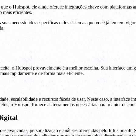
s que o Hubspot, ele ainda oferece integrações chave com plataformas
 mais eficientes.
suas necessidades específicas e dos sistemas que você já tem em vigor. 
da.
 receita, o Hubspot provavelmente é a melhor escolha. Sua interface 
 mais rapidamente e de forma mais eficiente.
e, escalabilidade e recursos fáceis de usar. Neste caso, a interface in
tos, o Hubspot fornece as ferramentas necessárias para manter os consu
igital
es avançadas, personalização e análises oferecidas pelo Infusionsoft. 
ionar o sucesso dos clientes por meio de campanhas direcionadas e ve