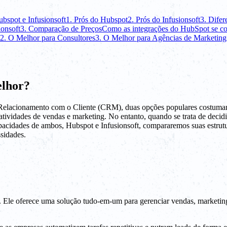
bspot e Infusionsoft
1. Prós do Hubspot
2. Prós do Infusionsoft
3. Difer
ionsoft
3. Comparação de Preços
Como as integrações do HubSpot se co
2. O Melhor para Consultores
3. O Melhor para Agências de Marketing 
elhor?
elacionamento com o Cliente (CRM), duas opções populares costumam 
atividades de vendas e marketing. No entanto, quando se trata de deci
apacidades de ambos, Hubspot e Infusionsoft, compararemos suas estrutur
sidades.
. Ele oferece uma solução tudo-em-um para gerenciar vendas, marketin