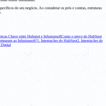
pecíficos do seu negócio. Ao considerar os prós e contras, estruturas
.
enças Chave entre Hubspot e Infusionsoft
Como o preço do HubSpot
mparam ao Infusionsoft?
1. Integrações do HubSpot
2. Integrações do
Digital