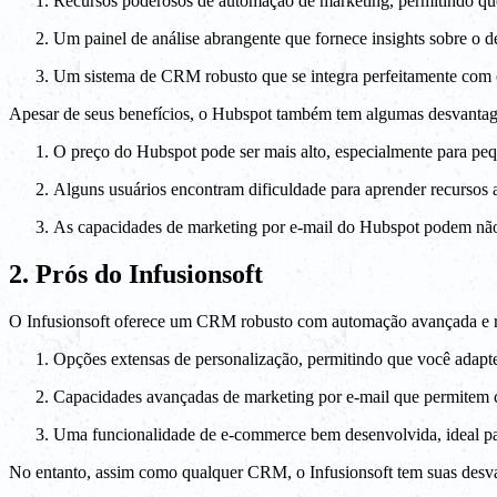
Recursos poderosos de automação de marketing, permitindo que 
Um painel de análise abrangente que fornece insights sobre o 
Um sistema de CRM robusto que se integra perfeitamente com o
Apesar de seus benefícios, o Hubspot também tem algumas desvantage
O preço do Hubspot pode ser mais alto, especialmente para pe
Alguns usuários encontram dificuldade para aprender recursos a
As capacidades de marketing por e-mail do Hubspot podem não s
2. Prós do Infusionsoft
O Infusionsoft oferece um CRM robusto com automação avançada e rec
Opções extensas de personalização, permitindo que você adapte 
Capacidades avançadas de marketing por e-mail que permitem c
Uma funcionalidade de e-commerce bem desenvolvida, ideal pa
No entanto, assim como qualquer CRM, o Infusionsoft tem suas desv