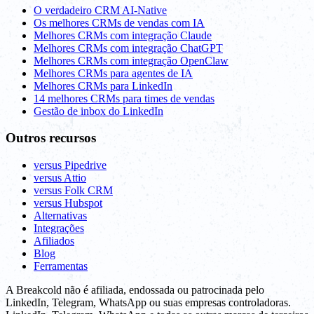
O verdadeiro CRM AI-Native
Os melhores CRMs de vendas com IA
Melhores CRMs com integração Claude
Melhores CRMs com integração ChatGPT
Melhores CRMs com integração OpenClaw
Melhores CRMs para agentes de IA
Melhores CRMs para LinkedIn
14 melhores CRMs para times de vendas
Gestão de inbox do LinkedIn
Outros recursos
versus Pipedrive
versus Attio
versus Folk CRM
versus Hubspot
Alternativas
Integrações
Afiliados
Blog
Ferramentas
A Breakcold não é afiliada, endossada ou patrocinada pelo
LinkedIn, Telegram, WhatsApp ou suas empresas controladoras.