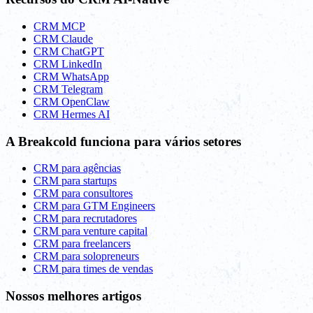
CRM MCP
CRM Claude
CRM ChatGPT
CRM LinkedIn
CRM WhatsApp
CRM Telegram
CRM OpenClaw
CRM Hermes AI
A Breakcold funciona para vários setores
CRM para agências
CRM para startups
CRM para consultores
CRM para GTM Engineers
CRM para recrutadores
CRM para venture capital
CRM para freelancers
CRM para solopreneurs
CRM para times de vendas
Nossos melhores artigos