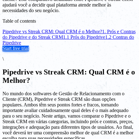
ajudará você a decidir qual plataforma atende melhor às
necessidades do seu negócio.
Table of contents
Pipedrive vs Streak CRM: Qual CRM é o Melhor?
1. Prós e Contras
do Pipedrive e do Streak CRM
1.1 Prós do Pipedrive
1.2 Contras do
Pipedrive
Start free trial
\
Pipedrive vs Streak CRM: Qual CRM é o
Melhor?
No mundo dos softwares de Gestão de Relacionamento com o
Cliente (CRM), Pipedrive e Streak CRM são duas opções
populares. Ambos têm seus pontos fortes e fracos, tornando
importante avaliar cuidadosamente qual deles é o mais adequado
para o seu negócio. Neste artigo, vamos comparar o Pipedrive e o
Streak CRM em várias categorias, incluindo prós e contras, preços,
integrações e adequação para diferentes tipos de usuários. Ao final,
você deverá ter uma compreensão melhor de qual CRM é a melhor
escolha para suas necessidades específicas.