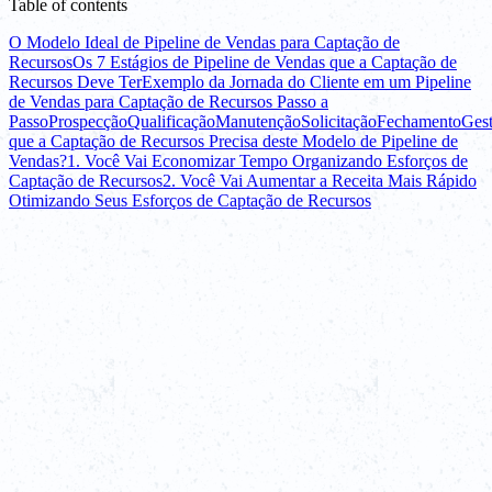
Table of contents
O Modelo Ideal de Pipeline de Vendas para Captação de
Recursos
Os 7 Estágios de Pipeline de Vendas que a Captação de
Recursos Deve Ter
Exemplo da Jornada do Cliente em um Pipeline
de Vendas para Captação de Recursos Passo a
Passo
Prospecção
Qualificação
Manutenção
Solicitação
Fechamento
Ges
que a Captação de Recursos Precisa deste Modelo de Pipeline de
Vendas?
1. Você Vai Economizar Tempo Organizando Esforços de
Captação de Recursos
2. Você Vai Aumentar a Receita Mais Rápido
Otimizando Seus Esforços de Captação de Recursos