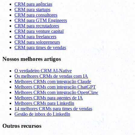
CRM para agências
CRM para startups
CRM para consultores
CRM para GTM Engineers
CRM para recrutadores
CRM para venture capital
CRM para freelancers
CRM para solopreneurs
CRM para times de vendas
Nossos melhores artigos
O verdadeiro CRM AI-Native
Os melhores CRMs de vendas com IA
Melhores CRMs com integração Claude
Melhores CRMs com integração ChatGPT
Melhores CRMs com integração OpenClaw
Melhores CRMs para agentes de IA
Melhores CRMs para LinkedIn
14 melhores CRMs para times de vendas
Gestão de inbox do LinkedIn
Outros recursos