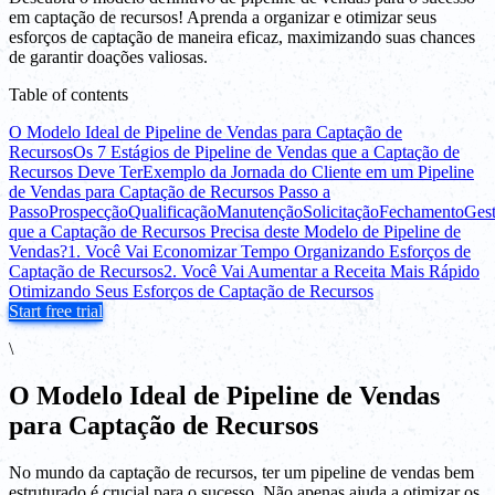
em captação de recursos! Aprenda a organizar e otimizar seus
esforços de captação de maneira eficaz, maximizando suas chances
de garantir doações valiosas.
Table of contents
O Modelo Ideal de Pipeline de Vendas para Captação de
Recursos
Os 7 Estágios de Pipeline de Vendas que a Captação de
Recursos Deve Ter
Exemplo da Jornada do Cliente em um Pipeline
de Vendas para Captação de Recursos Passo a
Passo
Prospecção
Qualificação
Manutenção
Solicitação
Fechamento
Ges
que a Captação de Recursos Precisa deste Modelo de Pipeline de
Vendas?
1. Você Vai Economizar Tempo Organizando Esforços de
Captação de Recursos
2. Você Vai Aumentar a Receita Mais Rápido
Otimizando Seus Esforços de Captação de Recursos
Start free trial
\
O Modelo Ideal de Pipeline de Vendas
para Captação de Recursos
No mundo da captação de recursos, ter um pipeline de vendas bem
estruturado é crucial para o sucesso. Não apenas ajuda a otimizar os