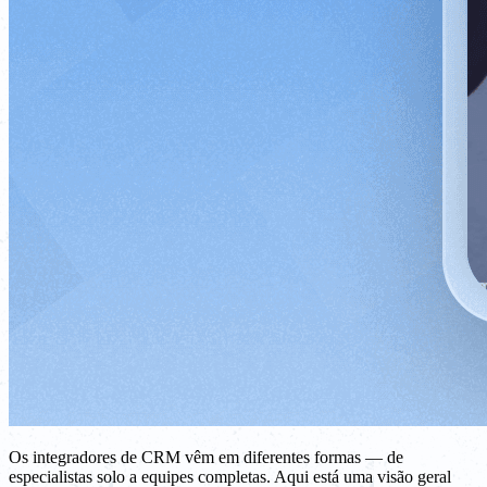
Os integradores de CRM vêm em diferentes formas — de
especialistas solo a equipes completas. Aqui está uma visão geral