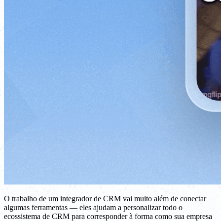
O trabalho de um integrador de CRM vai muito além de conectar
algumas ferramentas — eles ajudam a personalizar todo o
ecossistema de CRM para corresponder à forma como sua empresa