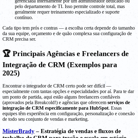
gerenciada internamente por um administrador dedicado ou
pelo departamento de TI. Isso permite controle total, mas
geralmente requer treinamento especializado e suporte
contínuo.
Cada tipo tem prós e contras — a escolha certa depende do tamanho
da sua equipe, orçamento e de quão complexa sua configuração de
CRM precisa ser.
🏆 Principais Agências e Freelancers de
Integração de CRM (Exemplos para
2025)
Encontrar o integrador de CRM certo pode ser difícil —
especialmente com tantas opções e especialidades por aí. Para te dar
um ponto de partida, aqui estão alguns freelancers confiáveis
(aprovados pela Breakcold!) e agências que oferecem
serviços de
integração de CRM especificamente para HubSpot
. Essas
equipes têm experiência em configuração, personalização e conexão
de todo seu conjunto de vendas e marketing.
MisterBrady
– Estratégia de vendas e fluxos de
trabalho de CRM para tração e escala em estágio