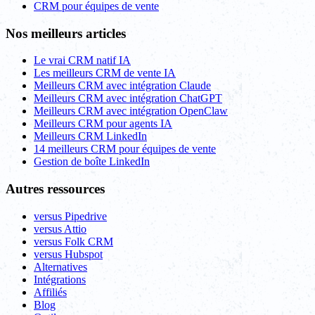
CRM pour équipes de vente
Nos meilleurs articles
Le vrai CRM natif IA
Les meilleurs CRM de vente IA
Meilleurs CRM avec intégration Claude
Meilleurs CRM avec intégration ChatGPT
Meilleurs CRM avec intégration OpenClaw
Meilleurs CRM pour agents IA
Meilleurs CRM LinkedIn
14 meilleurs CRM pour équipes de vente
Gestion de boîte LinkedIn
Autres ressources
versus Pipedrive
versus Attio
versus Folk CRM
versus Hubspot
Alternatives
Intégrations
Affiliés
Blog