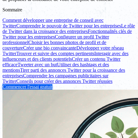
Sommaire
Comment développer une entreprise de conseil avec
Twitter
Comprendre le pouvoir de Twitter pour les entreprises
Le rôle
de Twitter dans la croissance des entreprises
Fonctionnalités clés de
Twitter pour les entreprises
Configurer un profil Twitter
professionnel
Choisir les bonnes photos de profil et de
couverture
Créer une bio convaincante
Développer votre réseau
Twitter
Trouver et suivre des comptes pertinents
Interagir avec des
influenceurs et des clients potentiels
Créer un contenu Twitter
efficace
Tweeter avec un but
Utiliser des hashtags et des
mentions
Tirer parti des annonces Twitter pour la croissance des
entreprises
Comprendre les campagnes publicitaires sur
Twitter
Conseils pour créer des annonces Twitter réussies
Commencer l'essai gratuit