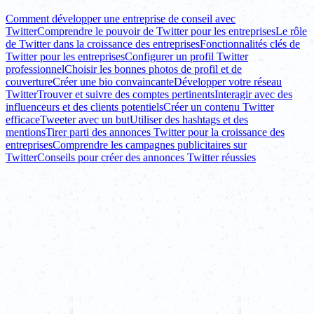
Comment développer une entreprise de conseil avec
Twitter
Comprendre le pouvoir de Twitter pour les entreprises
Le rôle
de Twitter dans la croissance des entreprises
Fonctionnalités clés de
Twitter pour les entreprises
Configurer un profil Twitter
professionnel
Choisir les bonnes photos de profil et de
couverture
Créer une bio convaincante
Développer votre réseau
Twitter
Trouver et suivre des comptes pertinents
Interagir avec des
influenceurs et des clients potentiels
Créer un contenu Twitter
efficace
Tweeter avec un but
Utiliser des hashtags et des
mentions
Tirer parti des annonces Twitter pour la croissance des
entreprises
Comprendre les campagnes publicitaires sur
Twitter
Conseils pour créer des annonces Twitter réussies