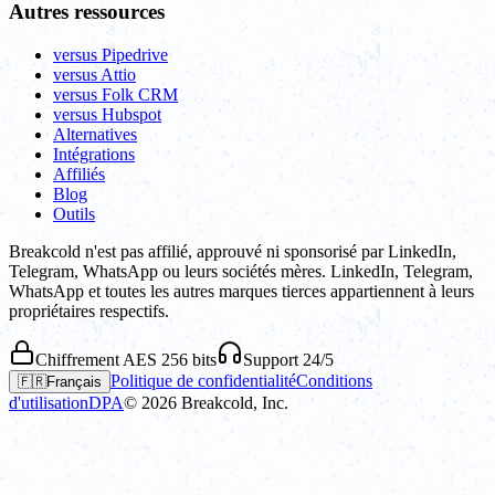
Autres ressources
versus Pipedrive
versus Attio
versus Folk CRM
versus Hubspot
Alternatives
Intégrations
Affiliés
Blog
Outils
Breakcold n'est pas affilié, approuvé ni sponsorisé par LinkedIn,
Telegram, WhatsApp ou leurs sociétés mères. LinkedIn, Telegram,
WhatsApp et toutes les autres marques tierces appartiennent à leurs
propriétaires respectifs.
Chiffrement AES 256 bits
Support 24/5
Politique de confidentialité
Conditions
🇫🇷
Français
d'utilisation
DPA
©
2026
Breakcold, Inc.