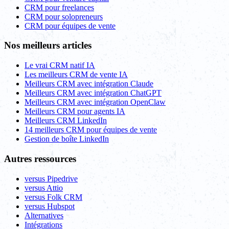
CRM pour freelances
CRM pour solopreneurs
CRM pour équipes de vente
Nos meilleurs articles
Le vrai CRM natif IA
Les meilleurs CRM de vente IA
Meilleurs CRM avec intégration Claude
Meilleurs CRM avec intégration ChatGPT
Meilleurs CRM avec intégration OpenClaw
Meilleurs CRM pour agents IA
Meilleurs CRM LinkedIn
14 meilleurs CRM pour équipes de vente
Gestion de boîte LinkedIn
Autres ressources
versus Pipedrive
versus Attio
versus Folk CRM
versus Hubspot
Alternatives
Intégrations