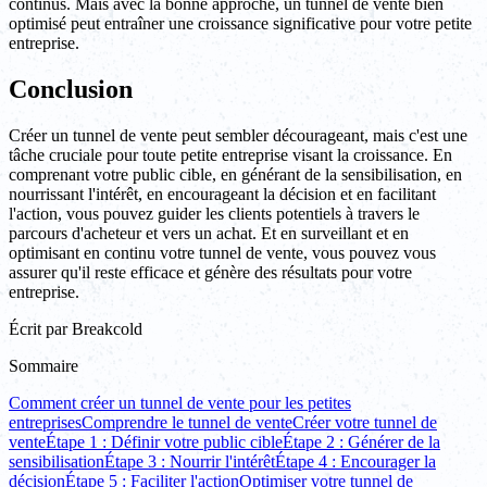
continus. Mais avec la bonne approche, un tunnel de vente bien
optimisé peut entraîner une croissance significative pour votre petite
entreprise.
Conclusion
Créer un tunnel de vente peut sembler décourageant, mais c'est une
tâche cruciale pour toute petite entreprise visant la croissance. En
comprenant votre public cible, en générant de la sensibilisation, en
nourrissant l'intérêt, en encourageant la décision et en facilitant
l'action, vous pouvez guider les clients potentiels à travers le
parcours d'acheteur et vers un achat. Et en surveillant et en
optimisant en continu votre tunnel de vente, vous pouvez vous
assurer qu'il reste efficace et génère des résultats pour votre
entreprise.
Écrit par
Breakcold
Sommaire
Comment créer un tunnel de vente pour les petites
entreprises
Comprendre le tunnel de vente
Créer votre tunnel de
vente
Étape 1 : Définir votre public cible
Étape 2 : Générer de la
sensibilisation
Étape 3 : Nourrir l'intérêt
Étape 4 : Encourager la
décision
Étape 5 : Faciliter l'action
Optimiser votre tunnel de