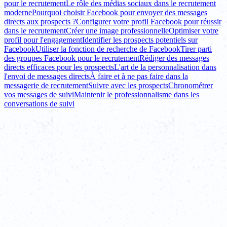
pour le recrutement
Le rôle des médias sociaux dans le recrutement
moderne
Pourquoi choisir Facebook pour envoyer des messages
directs aux prospects ?
Configurer votre profil Facebook pour réussir
dans le recrutement
Créer une image professionnelle
Optimiser votre
profil pour l'engagement
Identifier les prospects potentiels sur
Facebook
Utiliser la fonction de recherche de Facebook
Tirer parti
des groupes Facebook pour le recrutement
Rédiger des messages
directs efficaces pour les prospects
L'art de la personnalisation dans
l'envoi de messages directs
À faire et à ne pas faire dans la
messagerie de recrutement
Suivre avec les prospects
Chronométrer
vos messages de suivi
Maintenir le professionnalisme dans les
conversations de suivi