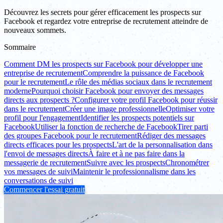
Découvrez les secrets pour gérer efficacement les prospects sur
Facebook et regardez votre entreprise de recrutement atteindre de
nouveaux sommets.
Sommaire
Comment DM les prospects sur Facebook pour développer une
entreprise de recrutement
Comprendre la puissance de Facebook
pour le recrutement
Le rôle des médias sociaux dans le recrutement
moderne
Pourquoi choisir Facebook pour envoyer des messages
directs aux prospects ?
Configurer votre profil Facebook pour réussir
dans le recrutement
Créer une image professionnelle
Optimiser votre
profil pour l'engagement
Identifier les prospects potentiels sur
Facebook
Utiliser la fonction de recherche de Facebook
Tirer parti
des groupes Facebook pour le recrutement
Rédiger des messages
directs efficaces pour les prospects
L'art de la personnalisation dans
l'envoi de messages directs
À faire et à ne pas faire dans la
messagerie de recrutement
Suivre avec les prospects
Chronométrer
vos messages de suivi
Maintenir le professionnalisme dans les
conversations de suivi
Commencer l'essai gratuit