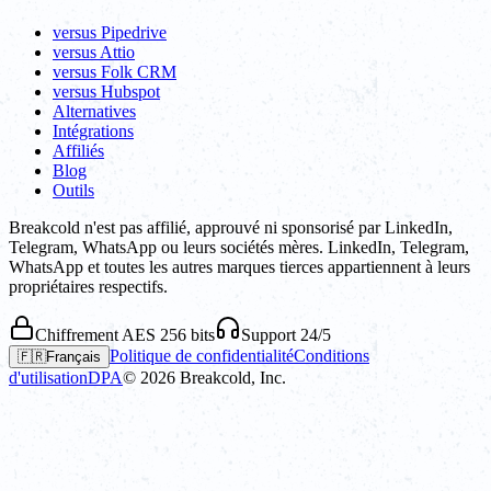
versus Pipedrive
versus Attio
versus Folk CRM
versus Hubspot
Alternatives
Intégrations
Affiliés
Blog
Outils
Breakcold n'est pas affilié, approuvé ni sponsorisé par LinkedIn,
Telegram, WhatsApp ou leurs sociétés mères. LinkedIn, Telegram,
WhatsApp et toutes les autres marques tierces appartiennent à leurs
propriétaires respectifs.
Chiffrement AES 256 bits
Support 24/5
Politique de confidentialité
Conditions
🇫🇷
Français
d'utilisation
DPA
©
2026
Breakcold, Inc.