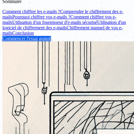
Sommaire
Comment chiffrer les e-mails ?
Comprendre le chiffrement des e-
mails
Pourquoi chiffrer vos e-mails ?
Comment chiffrer vos e-
mails
Utilisation d'un fournisseur d'e-mails sécurisé
Utilisation d'un
logiciel de chiffrement des e-mails
Chiffrement manuel de vos e-
mails
Conclusion
Commencer l'essai gratuit