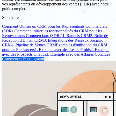
vos représentants du développement des ventes (SDR) avec notre
guide complet.
Sommaire
Comment Utiliser un CRM pour les Représentants Commercials
(SDRs)
Comment utiliser les fonctionnalités du CRM pour les
Représentants Commerciaux (SDRs)
1. Rappels CRM
2. Boîte de
Réception d'E-mail CRM
3. Intégrations des Réseaux Sociaux
CRM
4. Pipeline de Ventes CRM
Exemples d'utilisation du CRM
pour les Freelancers
1. Exemple avec des Leads Froids
2. Exemple
avec des Prospects Chauds
3. Exemple avec des Affaires Conclues
Commencer l'essai gratuit