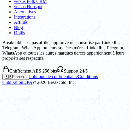
versus Folk CRM
versus Hubspot
Alternatives
Intégrations
Affiliés
Blog
Outils
Breakcold n'est pas affilié, approuvé ni sponsorisé par LinkedIn,
Telegram, WhatsApp ou leurs sociétés mères. LinkedIn, Telegram,
WhatsApp et toutes les autres marques tierces appartiennent à leurs
propriétaires respectifs.
Chiffrement AES 256 bits
Support 24/5
Politique de confidentialité
Conditions
🇫🇷
Français
d'utilisation
DPA
©
2026
Breakcold, Inc.