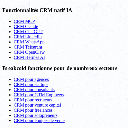
Fonctionnalités CRM natif IA
CRM MCP
CRM Claude
CRM ChatGPT
CRM LinkedIn
CRM WhatsApp
CRM Telegram
CRM OpenClaw
CRM Hermes AI
Breakcold fonctionne pour de nombreux secteurs
CRM pour agences
CRM pour startups
CRM pour consultants
CRM pour GTM Engineers
CRM pour recruteurs
CRM pour venture capital
CRM pour freelances
CRM pour solopreneurs
CRM pour équipes de vente