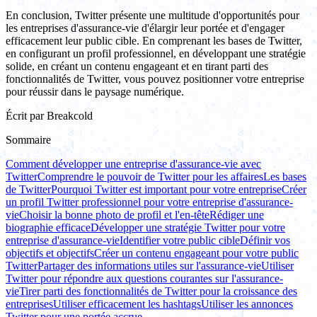
En conclusion, Twitter présente une multitude d'opportunités pour
les entreprises d'assurance-vie d'élargir leur portée et d'engager
efficacement leur public cible. En comprenant les bases de Twitter,
en configurant un profil professionnel, en développant une stratégie
solide, en créant un contenu engageant et en tirant parti des
fonctionnalités de Twitter, vous pouvez positionner votre entreprise
pour réussir dans le paysage numérique.
Écrit par
Breakcold
Sommaire
Comment développer une entreprise d'assurance-vie avec
Twitter
Comprendre le pouvoir de Twitter pour les affaires
Les bases
de Twitter
Pourquoi Twitter est important pour votre entreprise
Créer
un profil Twitter professionnel pour votre entreprise d'assurance-
vie
Choisir la bonne photo de profil et l'en-tête
Rédiger une
biographie efficace
Développer une stratégie Twitter pour votre
entreprise d'assurance-vie
Identifier votre public cible
Définir vos
objectifs et objectifs
Créer un contenu engageant pour votre public
Twitter
Partager des informations utiles sur l'assurance-vie
Utiliser
Twitter pour répondre aux questions courantes sur l'assurance-
vie
Tirer parti des fonctionnalités de Twitter pour la croissance des
entreprises
Utiliser efficacement les hashtags
Utiliser les annonces
Twitter pour une portée accrue