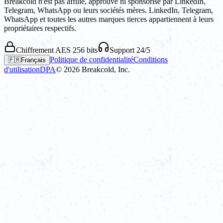
Breakcold n'est pas affilié, approuvé ni sponsorisé par LinkedIn,
Telegram, WhatsApp ou leurs sociétés mères. LinkedIn, Telegram,
WhatsApp et toutes les autres marques tierces appartiennent à leurs
propriétaires respectifs.
Chiffrement AES 256 bits
Support 24/5
Politique de confidentialité
Conditions
🇫🇷
Français
d'utilisation
DPA
©
2026
Breakcold, Inc.