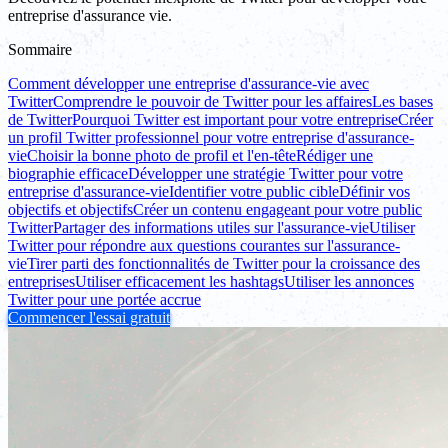
entreprise d'assurance vie.
Sommaire
Comment développer une entreprise d'assurance-vie avec
Twitter
Comprendre le pouvoir de Twitter pour les affaires
Les bases
de Twitter
Pourquoi Twitter est important pour votre entreprise
Créer
un profil Twitter professionnel pour votre entreprise d'assurance-
vie
Choisir la bonne photo de profil et l'en-tête
Rédiger une
biographie efficace
Développer une stratégie Twitter pour votre
entreprise d'assurance-vie
Identifier votre public cible
Définir vos
objectifs et objectifs
Créer un contenu engageant pour votre public
Twitter
Partager des informations utiles sur l'assurance-vie
Utiliser
Twitter pour répondre aux questions courantes sur l'assurance-
vie
Tirer parti des fonctionnalités de Twitter pour la croissance des
entreprises
Utiliser efficacement les hashtags
Utiliser les annonces
Twitter pour une portée accrue
Commencer l'essai gratuit