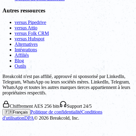
Autres ressources
versus Pipedrive
versus Attio
versus Folk CRM
versus Hubspot
Alternatives
Intégrations
Affiliés
Blog
Outils
Breakcold n'est pas affilié, approuvé ni sponsorisé par LinkedIn,
Telegram, WhatsApp ou leurs sociétés mères. LinkedIn, Telegram,
WhatsApp et toutes les autres marques tierces appartiennent à leurs
propriétaires respectifs.
Chiffrement AES 256 bits
Support 24/5
Politique de confidentialité
Conditions
🇫🇷
Français
d'utilisation
DPA
©
2026
Breakcold, Inc.