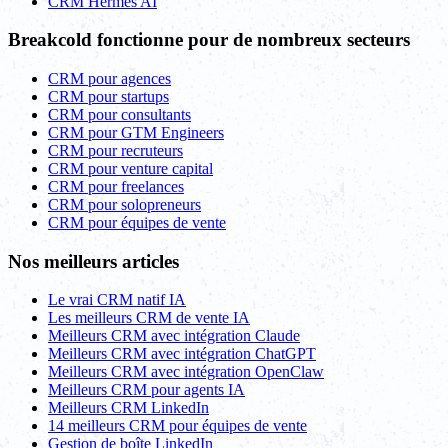
CRM Hermes AI
Breakcold fonctionne pour de nombreux secteurs
CRM pour agences
CRM pour startups
CRM pour consultants
CRM pour GTM Engineers
CRM pour recruteurs
CRM pour venture capital
CRM pour freelances
CRM pour solopreneurs
CRM pour équipes de vente
Nos meilleurs articles
Le vrai CRM natif IA
Les meilleurs CRM de vente IA
Meilleurs CRM avec intégration Claude
Meilleurs CRM avec intégration ChatGPT
Meilleurs CRM avec intégration OpenClaw
Meilleurs CRM pour agents IA
Meilleurs CRM LinkedIn
14 meilleurs CRM pour équipes de vente
Gestion de boîte LinkedIn