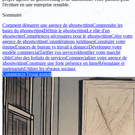
l'écriture en une entreprise rentable.
Sommaire
Comment démarrer une agence de ghostwriting
Comprendre les
bases du ghostwriting
Définir le ghostwriting
Le rôle d'un
ghostwriter
Compétences nécessaires pour le ghostwriting
Créer votre
agence de ghostwriting
Considérations juridiques
Construire votre
équipe
Espaces de bureau vs travail à distance
Développer votre
modèle commercial
Tarifier vos services
Identifier votre marché
cible
Créer des forfaits de services
Commercialiser votre agence de
ghostwriting
Construire une forte présence en ligne
Réseautage et
partenariats
Utiliser les réseaux sociaux
Commencer l'essai gratuit