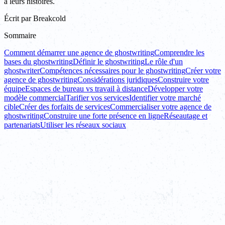
à leurs histoires.
Écrit par
Breakcold
Sommaire
Comment démarrer une agence de ghostwriting
Comprendre les
bases du ghostwriting
Définir le ghostwriting
Le rôle d'un
ghostwriter
Compétences nécessaires pour le ghostwriting
Créer votre
agence de ghostwriting
Considérations juridiques
Construire votre
équipe
Espaces de bureau vs travail à distance
Développer votre
modèle commercial
Tarifier vos services
Identifier votre marché
cible
Créer des forfaits de services
Commercialiser votre agence de
ghostwriting
Construire une forte présence en ligne
Réseautage et
partenariats
Utiliser les réseaux sociaux