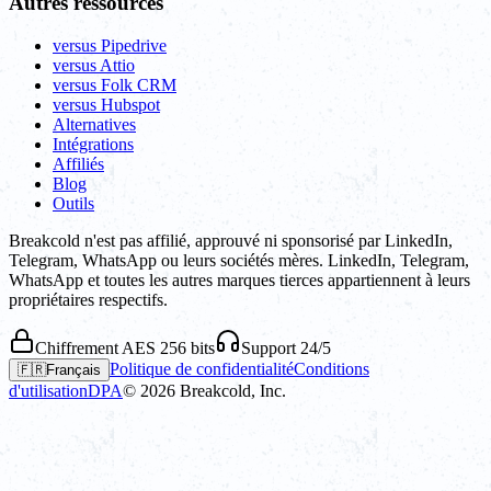
Autres ressources
versus Pipedrive
versus Attio
versus Folk CRM
versus Hubspot
Alternatives
Intégrations
Affiliés
Blog
Outils
Breakcold n'est pas affilié, approuvé ni sponsorisé par LinkedIn,
Telegram, WhatsApp ou leurs sociétés mères. LinkedIn, Telegram,
WhatsApp et toutes les autres marques tierces appartiennent à leurs
propriétaires respectifs.
Chiffrement AES 256 bits
Support 24/5
Politique de confidentialité
Conditions
🇫🇷
Français
d'utilisation
DPA
©
2026
Breakcold, Inc.