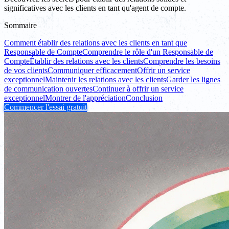
significatives avec les clients en tant qu'agent de compte.
Sommaire
Comment établir des relations avec les clients en tant que
Responsable de Compte
Comprendre le rôle d'un Responsable de
Compte
Établir des relations avec les clients
Comprendre les besoins
de vos clients
Communiquer efficacement
Offrir un service
exceptionnel
Maintenir les relations avec les clients
Garder les lignes
de communication ouvertes
Continuer à offrir un service
exceptionnel
Montrer de l'appréciation
Conclusion
Commencer l'essai gratuit