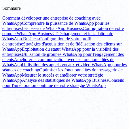
Sommaire
Comment développer une entreprise de coaching avec
WhatsApp
Comprendre la puissance de WhatsApp pour les
entreprises
Les bases de WhatsApp Business
Configuration de votre
compte WhatsApp Business
Téléchargement et installation de
WhatsApp Business
Configuration de votre profil
d'entreprise
Stratégies d'acquisition et de fidélisation des clients sur
WhatsApp
Exploitation du statut WhatsApp pour la visibilité des
entreprises
Utilisation de groupes WhatsApp pour l'engagement des
clients
Améliorer la communication avec les fonctionnalités de
WhatsApp
Utilisation des appels vocaux et vidéo WhatsApp pour les
séances de coaching
Optimiser les fonctionnalités de messagerie de
WhatsApp
Mesurer le succès et améliorer votre stratégie
WhatsApp
Analyse des statistiques de WhatsApp Business
Conseils
pour l'amélioration continue de votre stratégie WhatsApp