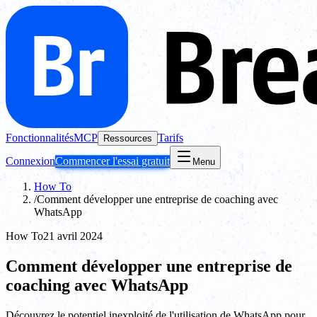
Fonctionnalités
MCP
Tarifs
Ressources
Connexion
Commencer l'essai gratuit
Menu
How To
/
Comment développer une entreprise de coaching avec
WhatsApp
How To
21 avril 2024
Comment développer une entreprise de
coaching avec WhatsApp
Découvrez le potentiel inexploité de l'utilisation de WhatsApp pour