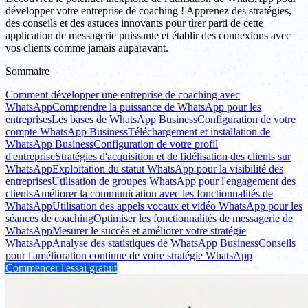
développer votre entreprise de coaching ! Apprenez des stratégies,
des conseils et des astuces innovants pour tirer parti de cette
application de messagerie puissante et établir des connexions avec
vos clients comme jamais auparavant.
Sommaire
Comment développer une entreprise de coaching avec
WhatsApp
Comprendre la puissance de WhatsApp pour les
entreprises
Les bases de WhatsApp Business
Configuration de votre
compte WhatsApp Business
Téléchargement et installation de
WhatsApp Business
Configuration de votre profil
d'entreprise
Stratégies d'acquisition et de fidélisation des clients sur
WhatsApp
Exploitation du statut WhatsApp pour la visibilité des
entreprises
Utilisation de groupes WhatsApp pour l'engagement des
clients
Améliorer la communication avec les fonctionnalités de
WhatsApp
Utilisation des appels vocaux et vidéo WhatsApp pour les
séances de coaching
Optimiser les fonctionnalités de messagerie de
WhatsApp
Mesurer le succès et améliorer votre stratégie
WhatsApp
Analyse des statistiques de WhatsApp Business
Conseils
pour l'amélioration continue de votre stratégie WhatsApp
Commencer l'essai gratuit