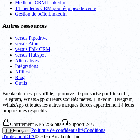
Meilleurs CRM LinkedIn
14 meilleurs CRM pour équipes de vente
Gestion de boîte LinkedIn
Autres ressources
versus Pipedrive
versus Attio
versus Folk CRM
versus Hubspot
Alternatives
Intégrations
Affiliés
Blog
Outils
Breakcold n'est pas affilié, approuvé ni sponsorisé par LinkedIn,
Telegram, WhatsApp ou leurs sociétés mères. LinkedIn, Telegram,
WhatsApp et toutes les autres marques tierces appartiennent à leurs
propriétaires respectifs.
Chiffrement AES 256 bits
Support 24/5
Politique de confidentialité
Conditions
🇫🇷
Français
d'utilisation
DPA
©
2026
Breakcold, Inc.