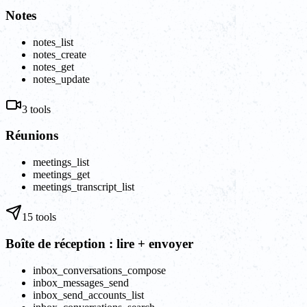
Notes
notes_list
notes_create
notes_get
notes_update
3
tools
Réunions
meetings_list
meetings_get
meetings_transcript_list
15
tools
Boîte de réception : lire + envoyer
inbox_conversations_compose
inbox_messages_send
inbox_send_accounts_list