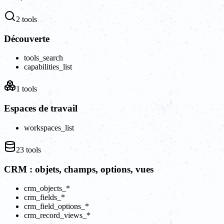
2
tools
Découverte
tools_search
capabilities_list
1
tools
Espaces de travail
workspaces_list
23
tools
CRM : objets, champs, options, vues
crm_objects_*
crm_fields_*
crm_field_options_*
crm_record_views_*