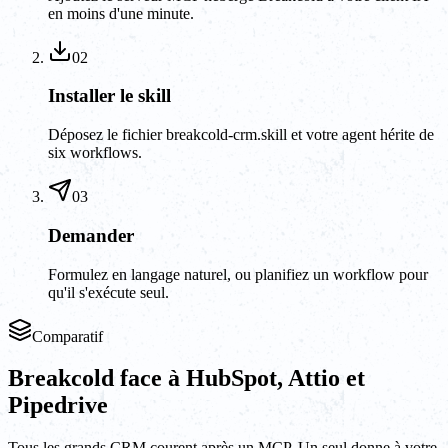
en moins d'une minute.
02
Installer le skill
Déposez le fichier breakcold-crm.skill et votre agent hérite de
six workflows.
03
Demander
Formulez en langage naturel, ou planifiez un workflow pour
qu'il s'exécute seul.
Comparatif
Breakcold face à HubSpot, Attio et
Pipedrive
Tous les grands CRM courent après un MCP. Un seul donne à votre