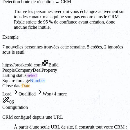
Détection boîte de réception → CRM
Trouve les personnes avec qui vous échangez activement sur
tous les canaux mais qui ne sont pas encore dans le CRM.
Règle stricte de 95 % de confiance avant création, donc
aucune fiche inutile.
Exemple
7 nouvelles personnes trouvées cette semaine. 5 créées, 2 ignorées
sous le seuil.
https://
breakcold.com
Build
People
Company
Deal
Property
Listing status
Select
Square footage
Number
Close date
Date
Lead
Qualified
Won
+4 more
06
Configuration
CRM configuré depuis une URL
À partir d'une seule URL de site, il construit tout votre CRM :