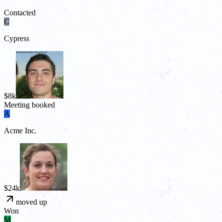
Contacted
C
Cypress
$8k
Meeting booked
A
Acme Inc.
$24k
moved up
Won
M