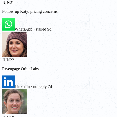
JUN
21
Follow up Katy: pricing concerns
WhatsApp · stalled 9d
JUN
22
Re-engage Orbit Labs
LinkedIn · no reply 7d