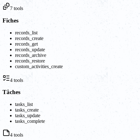
7
tools
Fiches
records_list
records_create
records_get
records_update
records_archive
records_restore
custom_activities_create
4
tools
Tâches
tasks_list
tasks_create
tasks_update
tasks_complete
4
tools