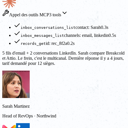
Appel des outils MCP
3 tools
contact: Sarah
0.3s
inbox_conversations_list
channels: email, linkedin
0.5s
inbox_messages_list
id: rec_8f2a
0.2s
records_get
5 fils d'email + 2 conversations LinkedIn. Sarah compare Breakcold
et Attio. Le frein, c'est le multicanal. Dernière réponse il y a 4 jours,
tarif demandé pour 12 sièges.
Sarah Martinez
Head of RevOps · Northwind