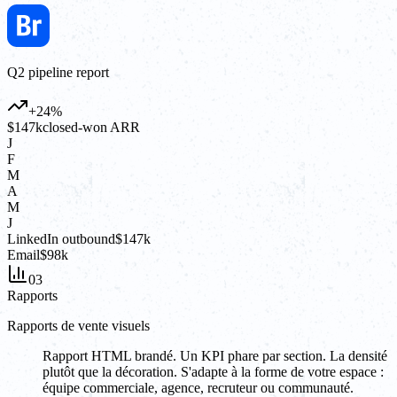
Q2 pipeline report
+24%
$147k
closed-won ARR
J
F
M
A
M
J
LinkedIn outbound
$147k
Email
$98k
03
Rapports
Rapports de vente visuels
Rapport HTML brandé. Un KPI phare par section. La densité
plutôt que la décoration. S'adapte à la forme de votre espace :
équipe commerciale, agence, recruteur ou communauté.