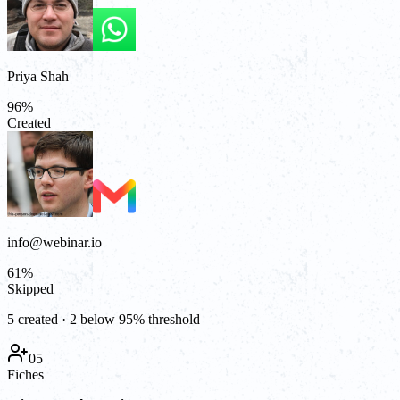
Priya Shah
96
%
Created
info@webinar.io
61
%
Skipped
5 created · 2 below 95% threshold
05
Fiches