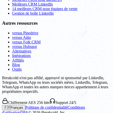
Meilleurs CRM LinkedIn
14 meilleurs CRM pour équipes de vente
Gestion de boîte LinkedIn
Autres ressources
versus Pipedrive
versus Attio
versus Folk CRM
versus Hubspot
Alternatives
Intégrations
Affiliés
Blog
Outils
Breakcold n'est pas affilié, approuvé ni sponsorisé par LinkedIn,
Telegram, WhatsApp ou leurs sociétés mères. LinkedIn, Telegram,
WhatsApp et toutes les autres marques tierces appartiennent à leurs
propriétaires respectifs.
Chiffrement AES 256 bits
Support 24/5
Politique de confidentialité
Conditions
🇫🇷
Français
d'utilisation
DPA
©
2026
Breakcold, Inc.