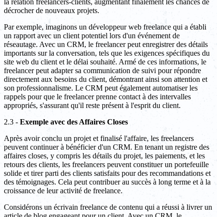
la relation freelancers-clients, augmentant finalement les chances de
décrocher de nouveaux projets.
Par exemple, imaginons un développeur web freelance qui a établi
un rapport avec un client potentiel lors d'un événement de
réseautage. Avec un CRM, le freelancer peut enregistrer des détails
importants sur la conversation, tels que les exigences spécifiques du
site web du client et le délai souhaité. Armé de ces informations, le
freelancer peut adapter sa communication de suivi pour répondre
directement aux besoins du client, démontrant ainsi son attention et
son professionnalisme. Le CRM peut également automatiser les
rappels pour que le freelancer prenne contact à des intervalles
appropriés, s'assurant qu'il reste présent à l'esprit du client.
2.3 -
Exemple avec des Affaires Closes
Après avoir conclu un projet et finalisé l'affaire, les freelancers
peuvent continuer à bénéficier d'un CRM. En tenant un registre des
affaires closes, y compris les détails du projet, les paiements, et les
retours des clients, les freelancers peuvent constituer un portefeuille
solide et tirer parti des clients satisfaits pour des recommandations et
des témoignages. Cela peut contribuer au succès à long terme et à la
croissance de leur activité de freelance.
Considérons un écrivain freelance de contenu qui a réussi à livrer un
article de blog engageant pour un client. Avec un CRM, le