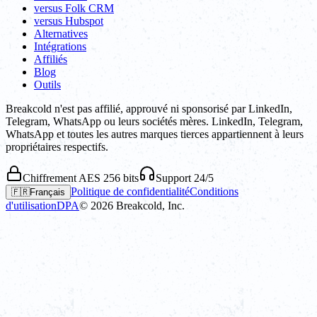
versus Folk CRM
versus Hubspot
Alternatives
Intégrations
Affiliés
Blog
Outils
Breakcold n'est pas affilié, approuvé ni sponsorisé par LinkedIn,
Telegram, WhatsApp ou leurs sociétés mères. LinkedIn, Telegram,
WhatsApp et toutes les autres marques tierces appartiennent à leurs
propriétaires respectifs.
Chiffrement AES 256 bits
Support 24/5
Politique de confidentialité
Conditions
🇫🇷
Français
d'utilisation
DPA
©
2026
Breakcold, Inc.