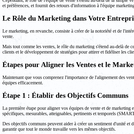
Cependant, le rôle de l'équipe de vente s'étend au-delà de la simple ven
et préférences, et fournit des retours d'information à l'équipe market
Le Rôle du Marketing dans Votre Entrepri
Le marketing, en revanche, consiste à créer de la notoriété et de l'inté
vente.
Mais tout comme les ventes, le rôle du marketing s'étend au-delà de 
clients et le développement de stratégies pour attirer et fidéliser les c
Étapes pour Aligner les Ventes et le Marke
Maintenant que vous comprenez l'importance de l'alignement des ventes
équipes efficacement.
Étape 1 : Établir des Objectifs Communs
La première étape pour aligner vos équipes de vente et de marketing est
spécifiques, mesurables, atteignables, pertinents et temporels (SMART
Des objectifs communs peuvent aider à créer un sentiment d'unité et de
garantir que tout le monde travaille vers les mêmes objectifs.