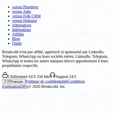
versus Pipedrive
versus Attio
versus Folk CRM
versus Hubspot
Alternatives
Intégrations
Affiliés
Blog
Outils
Breakcold n'est pas affilié, approuvé ni sponsorisé par LinkedIn,
Telegram, WhatsApp ou leurs sociétés mères. LinkedIn, Telegram,
WhatsApp et toutes les autres marques tierces appartiennent à leurs
propriétaires respectifs.
Chiffrement AES 256 bits
Support 24/5
Politique de confidentialité
Conditions
🇫🇷
Français
d'utilisation
DPA
©
2026
Breakcold, Inc.