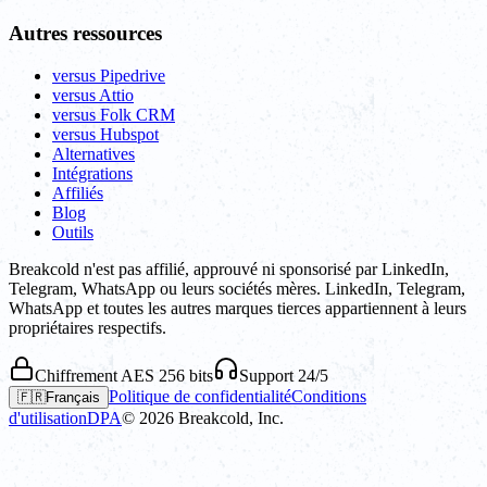
Autres ressources
versus Pipedrive
versus Attio
versus Folk CRM
versus Hubspot
Alternatives
Intégrations
Affiliés
Blog
Outils
Breakcold n'est pas affilié, approuvé ni sponsorisé par LinkedIn,
Telegram, WhatsApp ou leurs sociétés mères. LinkedIn, Telegram,
WhatsApp et toutes les autres marques tierces appartiennent à leurs
propriétaires respectifs.
Chiffrement AES 256 bits
Support 24/5
Politique de confidentialité
Conditions
🇫🇷
Français
d'utilisation
DPA
©
2026
Breakcold, Inc.