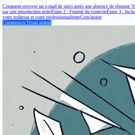
Comment envoyer un e-mail de suivi après une absence de réponse ?
par une introduction polie
Étape 2 : Fournir du contexte
Étape 3 : Inclu
votre politesse et votre professionnalisme
Conclusion
Commencer l'essai gratuit