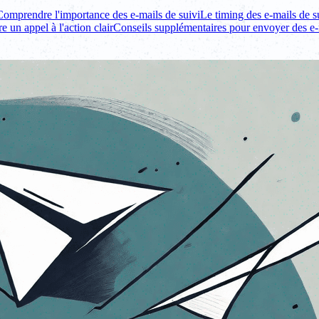
Comprendre l'importance des e-mails de suivi
Le timing des e-mails de s
re un appel à l'action clair
Conseils supplémentaires pour envoyer des e-