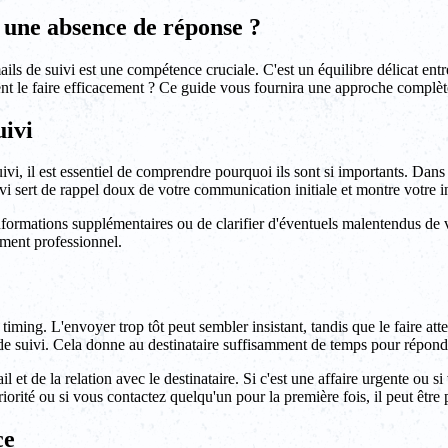
 une absence de réponse ?
 de suivi est une compétence cruciale. C'est un équilibre délicat entre
ent le faire efficacement ? Ce guide vous fournira une approche complè
uivi
uivi, il est essentiel de comprendre pourquoi ils sont si importants. Dan
vi sert de rappel doux de votre communication initiale et montre votre i
informations supplémentaires ou de clarifier d'éventuels malentendus de 
ement professionnel.
e timing. L'envoyer trop tôt peut sembler insistant, tandis que le faire a
e suivi. Cela donne au destinataire suffisamment de temps pour répondre
l et de la relation avec le destinataire. Si c'est une affaire urgente ou 
riorité ou si vous contactez quelqu'un pour la première fois, il peut être
ce