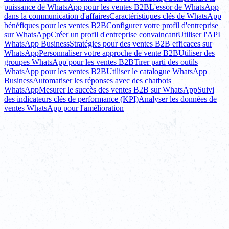
puissance de WhatsApp pour les ventes B2B
L'essor de WhatsApp
dans la communication d'affaires
Caractéristiques clés de WhatsApp
bénéfiques pour les ventes B2B
Configurer votre profil d'entreprise
sur WhatsApp
Créer un profil d'entreprise convaincant
Utiliser l'API
WhatsApp Business
Stratégies pour des ventes B2B efficaces sur
WhatsApp
Personnaliser votre approche de vente B2B
Utiliser des
groupes WhatsApp pour les ventes B2B
Tirer parti des outils
WhatsApp pour les ventes B2B
Utiliser le catalogue WhatsApp
Business
Automatiser les réponses avec des chatbots
WhatsApp
Mesurer le succès des ventes B2B sur WhatsApp
Suivi
des indicateurs clés de performance (KPI)
Analyser les données de
ventes WhatsApp pour l'amélioration