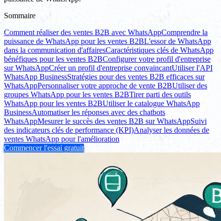
Sommaire
Comment réaliser des ventes B2B avec WhatsApp
Comprendre la
puissance de WhatsApp pour les ventes B2B
L'essor de WhatsApp
dans la communication d'affaires
Caractéristiques clés de WhatsApp
bénéfiques pour les ventes B2B
Configurer votre profil d'entreprise
sur WhatsApp
Créer un profil d'entreprise convaincant
Utiliser l'API
WhatsApp Business
Stratégies pour des ventes B2B efficaces sur
WhatsApp
Personnaliser votre approche de vente B2B
Utiliser des
groupes WhatsApp pour les ventes B2B
Tirer parti des outils
WhatsApp pour les ventes B2B
Utiliser le catalogue WhatsApp
Business
Automatiser les réponses avec des chatbots
WhatsApp
Mesurer le succès des ventes B2B sur WhatsApp
Suivi
des indicateurs clés de performance (KPI)
Analyser les données de
ventes WhatsApp pour l'amélioration
Commencer l'essai gratuit