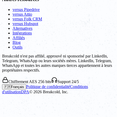
versus Pipedrive
versus Attio
versus Folk CRM
versus Hubspot
Alternatives
Intégrations
Affiliés
Blog
Outils
Breakcold n'est pas affilié, approuvé ni sponsorisé par LinkedIn,
Telegram, WhatsApp ou leurs sociétés mères. LinkedIn, Telegram,
WhatsApp et toutes les autres marques tierces appartiennent à leurs
propriétaires respectifs.
Chiffrement AES 256 bits
Support 24/5
Politique de confidentialité
Conditions
🇫🇷
Français
d'utilisation
DPA
©
2026
Breakcold, Inc.