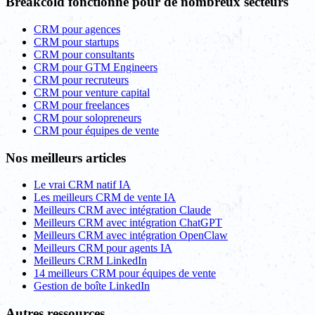
Breakcold fonctionne pour de nombreux secteurs
CRM pour agences
CRM pour startups
CRM pour consultants
CRM pour GTM Engineers
CRM pour recruteurs
CRM pour venture capital
CRM pour freelances
CRM pour solopreneurs
CRM pour équipes de vente
Nos meilleurs articles
Le vrai CRM natif IA
Les meilleurs CRM de vente IA
Meilleurs CRM avec intégration Claude
Meilleurs CRM avec intégration ChatGPT
Meilleurs CRM avec intégration OpenClaw
Meilleurs CRM pour agents IA
Meilleurs CRM LinkedIn
14 meilleurs CRM pour équipes de vente
Gestion de boîte LinkedIn
Autres ressources