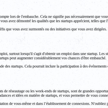
n compte lors de l'embauche. Cela ne signifie pas nécessairement que vou
us avez démontré les qualités que les startups apprécient, telles que l'init
s défis que vous avez surmontés ou des initiatives que vous avez dirigée
ploi, surtout lorsqu'il s'agit d'obtenir un emploi dans une startup. Les
artups peut augmenter considérablement vos chances d'être embauché.
e des startups. Cela pourrait inclure la participation à des événements
ents de réseautage ou les week-ends de startups, sont de grandes opport
ances et idées en matière de startups, et vous permettre de vous conne
tation de vous-même et dans l’établissement de connexions. N'oubliez pa