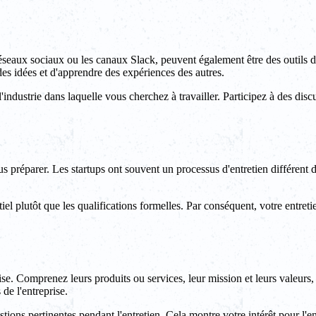
réseaux sociaux ou les canaux Slack, peuvent également être des outils
es idées et d'apprendre des expériences des autres.
ndustrie dans laquelle vous cherchez à travailler. Participez à des disc
 préparer. Les startups ont souvent un processus d'entretien différent de
ntiel plutôt que les qualifications formelles. Par conséquent, votre ent
ise. Comprenez leurs produits ou services, leur mission et leurs valeurs, 
 de l'entreprise.
stions pertinentes pendant l'entretien. Cela montre votre intérêt pour l'e