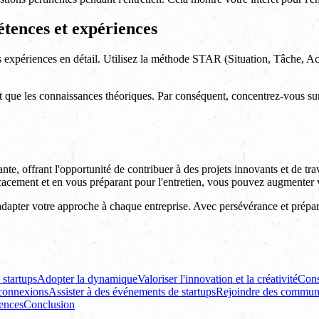
tences et expériences
s expériences en détail. Utilisez la méthode STAR (Situation, Tâche, Act
t que les connaissances théoriques. Par conséquent, concentrez-vous sur
ante, offrant l'opportunité de contribuer à des projets innovants et de 
fficacement et en vous préparant pour l'entretien, vous pouvez augmenter
adapter votre approche à chaque entreprise. Avec persévérance et prépar
 startups
Adopter la dynamique
Valoriser l'innovation et la créativité
Cons
 connexions
Assister à des événements de startups
Rejoindre des communa
iences
Conclusion