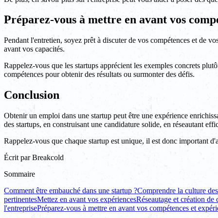
Préparez-vous à mettre en avant vos compé
Pendant l'entretien, soyez prêt à discuter de vos compétences et de vo
avant vos capacités.
Rappelez-vous que les startups apprécient les exemples concrets plutô
compétences pour obtenir des résultats ou surmonter des défis.
Conclusion
Obtenir un emploi dans une startup peut être une expérience enrichiss
des startups, en construisant une candidature solide, en réseautant e
Rappelez-vous que chaque startup est unique, il est donc important d'
Écrit par
Breakcold
Sommaire
Comment être embauché dans une startup ?
Comprendre la culture des
pertinentes
Mettez en avant vos expériences
Réseautage et création de
l'entreprise
Préparez-vous à mettre en avant vos compétences et expér