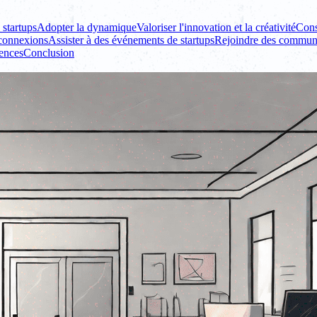
 startups
Adopter la dynamique
Valoriser l'innovation et la créativité
Cons
 connexions
Assister à des événements de startups
Rejoindre des communa
iences
Conclusion