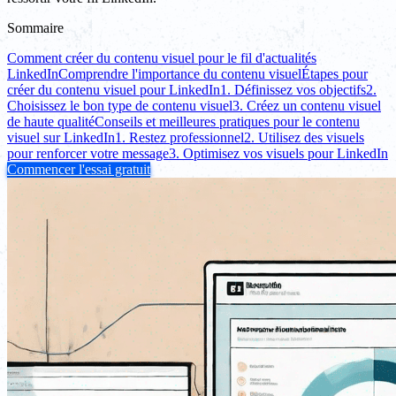
Sommaire
Comment créer du contenu visuel pour le fil d'actualités
LinkedIn
Comprendre l'importance du contenu visuel
Étapes pour
créer du contenu visuel pour LinkedIn
1. Définissez vos objectifs
2.
Choisissez le bon type de contenu visuel
3. Créez un contenu visuel
de haute qualité
Conseils et meilleures pratiques pour le contenu
visuel sur LinkedIn
1. Restez professionnel
2. Utilisez des visuels
pour renforcer votre message
3. Optimisez vos visuels pour LinkedIn
Commencer l'essai gratuit