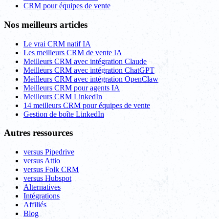
CRM pour équipes de vente
Nos meilleurs articles
Le vrai CRM natif IA
Les meilleurs CRM de vente IA
Meilleurs CRM avec intégration Claude
Meilleurs CRM avec intégration ChatGPT
Meilleurs CRM avec intégration OpenClaw
Meilleurs CRM pour agents IA
Meilleurs CRM LinkedIn
14 meilleurs CRM pour équipes de vente
Gestion de boîte LinkedIn
Autres ressources
versus Pipedrive
versus Attio
versus Folk CRM
versus Hubspot
Alternatives
Intégrations
Affiliés
Blog