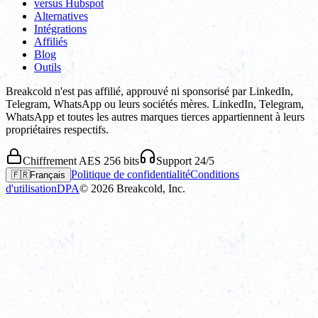
versus Hubspot
Alternatives
Intégrations
Affiliés
Blog
Outils
Breakcold n'est pas affilié, approuvé ni sponsorisé par LinkedIn,
Telegram, WhatsApp ou leurs sociétés mères. LinkedIn, Telegram,
WhatsApp et toutes les autres marques tierces appartiennent à leurs
propriétaires respectifs.
Chiffrement AES 256 bits
Support 24/5
Politique de confidentialité
Conditions
🇫🇷
Français
d'utilisation
DPA
©
2026
Breakcold, Inc.