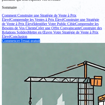
Sommaire
Comment Construire une Stratégie de Vente à Prix
Élevé
Comprendre les Ventes à Prix Élevé
Construire une Stratégie
de Vente à Prix Élevé
Identifier Votre Public Cible
Comprendre les
Besoins de Vos Clients
Créer une Offre Convaincante
Construire des
Relations Solides
Mettre en Œuvre Votre Stratégie de Vente à Prix
Élevé
Conclusion
Commencer l'essai gratuit