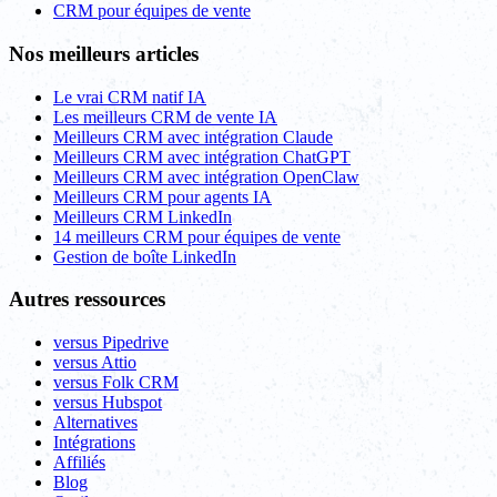
CRM pour équipes de vente
Nos meilleurs articles
Le vrai CRM natif IA
Les meilleurs CRM de vente IA
Meilleurs CRM avec intégration Claude
Meilleurs CRM avec intégration ChatGPT
Meilleurs CRM avec intégration OpenClaw
Meilleurs CRM pour agents IA
Meilleurs CRM LinkedIn
14 meilleurs CRM pour équipes de vente
Gestion de boîte LinkedIn
Autres ressources
versus Pipedrive
versus Attio
versus Folk CRM
versus Hubspot
Alternatives
Intégrations
Affiliés
Blog