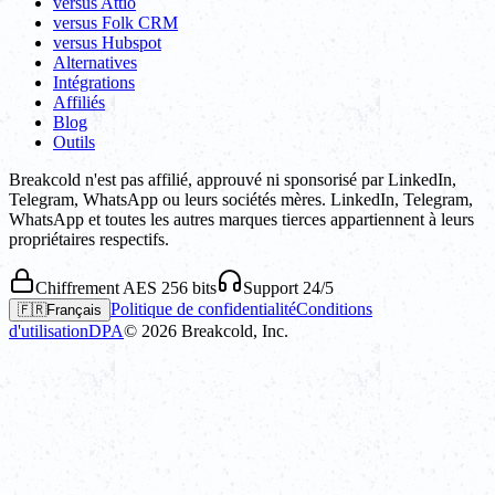
versus Attio
versus Folk CRM
versus Hubspot
Alternatives
Intégrations
Affiliés
Blog
Outils
Breakcold n'est pas affilié, approuvé ni sponsorisé par LinkedIn,
Telegram, WhatsApp ou leurs sociétés mères. LinkedIn, Telegram,
WhatsApp et toutes les autres marques tierces appartiennent à leurs
propriétaires respectifs.
Chiffrement AES 256 bits
Support 24/5
Politique de confidentialité
Conditions
🇫🇷
Français
d'utilisation
DPA
©
2026
Breakcold, Inc.