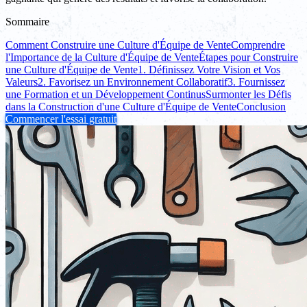
Sommaire
Comment Construire une Culture d'Équipe de Vente
Comprendre
l'Importance de la Culture d'Équipe de Vente
Étapes pour Construire
une Culture d'Équipe de Vente
1. Définissez Votre Vision et Vos
Valeurs
2. Favorisez un Environnement Collaboratif
3. Fournissez
une Formation et un Développement Continus
Surmonter les Défis
dans la Construction d'une Culture d'Équipe de Vente
Conclusion
Commencer l'essai gratuit