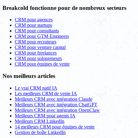
Breakcold fonctionne pour de nombreux secteurs
CRM pour agences
CRM pour startups
CRM pour consultants
CRM pour GTM Engineers
CRM pour recruteurs
CRM pour venture capital
CRM pour freelances
CRM pour solopreneurs
CRM pour équipes de vente
Nos meilleurs articles
Le vrai CRM natif IA
Les meilleurs CRM de vente IA
Meilleurs CRM avec intégration Claude
Meilleurs CRM avec intégration ChatGPT
Meilleurs CRM avec intégration OpenClaw
Meilleurs CRM pour agents IA
Meilleurs CRM LinkedIn
14 meilleurs CRM pour équipes de vente
Gestion de boîte LinkedIn