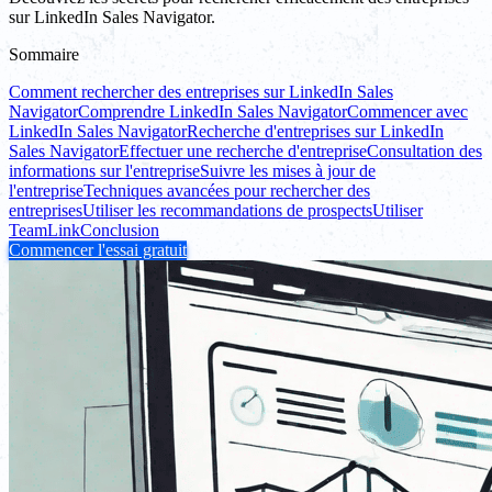
sur LinkedIn Sales Navigator.
Sommaire
Comment rechercher des entreprises sur LinkedIn Sales
Navigator
Comprendre LinkedIn Sales Navigator
Commencer avec
LinkedIn Sales Navigator
Recherche d'entreprises sur LinkedIn
Sales Navigator
Effectuer une recherche d'entreprise
Consultation des
informations sur l'entreprise
Suivre les mises à jour de
l'entreprise
Techniques avancées pour rechercher des
entreprises
Utiliser les recommandations de prospects
Utiliser
TeamLink
Conclusion
Commencer l'essai gratuit