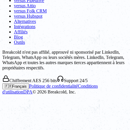
versus Pipedrive
versus Attio
versus Folk CRM
versus Hubspot
Alternatives
Intégrations
Affiliés
Blog
Outils
Breakcold n'est pas affilié, approuvé ni sponsorisé par LinkedIn,
Telegram, WhatsApp ou leurs sociétés mères. LinkedIn, Telegram,
WhatsApp et toutes les autres marques tierces appartiennent à leurs
propriétaires respectifs.
Chiffrement AES 256 bits
Support 24/5
Politique de confidentialité
Conditions
🇫🇷
Français
d'utilisation
DPA
©
2026
Breakcold, Inc.