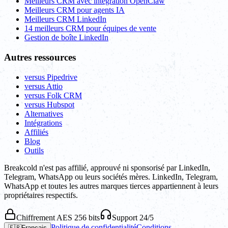
Meilleurs CRM avec intégration OpenClaw
Meilleurs CRM pour agents IA
Meilleurs CRM LinkedIn
14 meilleurs CRM pour équipes de vente
Gestion de boîte LinkedIn
Autres ressources
versus Pipedrive
versus Attio
versus Folk CRM
versus Hubspot
Alternatives
Intégrations
Affiliés
Blog
Outils
Breakcold n'est pas affilié, approuvé ni sponsorisé par LinkedIn,
Telegram, WhatsApp ou leurs sociétés mères. LinkedIn, Telegram,
WhatsApp et toutes les autres marques tierces appartiennent à leurs
propriétaires respectifs.
Chiffrement AES 256 bits
Support 24/5
Politique de confidentialité
Conditions
🇫🇷
Français