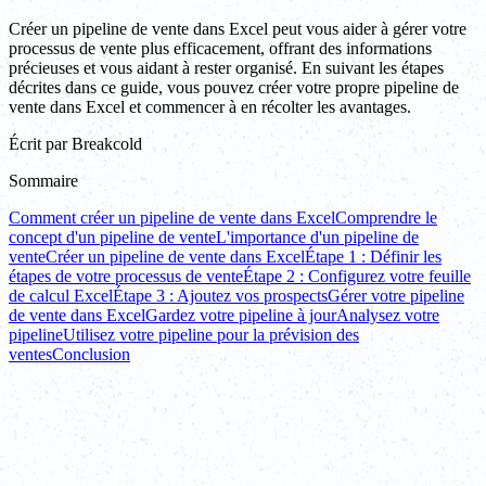
Créer un pipeline de vente dans Excel peut vous aider à gérer votre
processus de vente plus efficacement, offrant des informations
précieuses et vous aidant à rester organisé. En suivant les étapes
décrites dans ce guide, vous pouvez créer votre propre pipeline de
vente dans Excel et commencer à en récolter les avantages.
Écrit par
Breakcold
Sommaire
Comment créer un pipeline de vente dans Excel
Comprendre le
concept d'un pipeline de vente
L'importance d'un pipeline de
vente
Créer un pipeline de vente dans Excel
Étape 1 : Définir les
étapes de votre processus de vente
Étape 2 : Configurez votre feuille
de calcul Excel
Étape 3 : Ajoutez vos prospects
Gérer votre pipeline
de vente dans Excel
Gardez votre pipeline à jour
Analysez votre
pipeline
Utilisez votre pipeline pour la prévision des
ventes
Conclusion