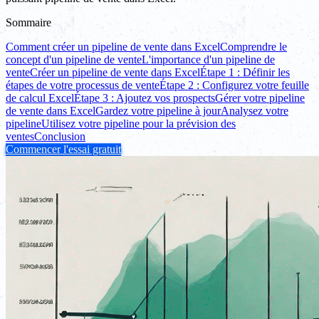
Sommaire
Comment créer un pipeline de vente dans Excel
Comprendre le
concept d'un pipeline de vente
L'importance d'un pipeline de
vente
Créer un pipeline de vente dans Excel
Étape 1 : Définir les
étapes de votre processus de vente
Étape 2 : Configurez votre feuille
de calcul Excel
Étape 3 : Ajoutez vos prospects
Gérer votre pipeline
de vente dans Excel
Gardez votre pipeline à jour
Analysez votre
pipeline
Utilisez votre pipeline pour la prévision des
ventes
Conclusion
Commencer l'essai gratuit