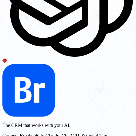
The CRM that works with your AI.
Connect Breakcold to Claude, ChatGPT & OpenClaw.