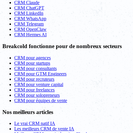
CRM Claude
CRM ChatGPT
CRM LinkedIn
CRM WhatsApp
CRM Telegram
CRM OpenClaw
CRM Hermes AI
Breakcold fonctionne pour de nombreux secteurs
CRM pour agences
CRM pour startups
CRM pour consultants
CRM pour GTM Engineers
CRM pour recruteurs
CRM pour venture capital
CRM pour freelances
CRM pour solopreneurs
CRM pour équipes de vente
Nos meilleurs articles
Le vrai CRM natif IA
Les meilleurs CRM de vente IA