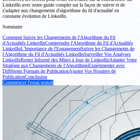
LinkedIn avec notre guide complet sur la façon de suivre et de
s'adapter aux changements d'algorithme du fil d'actualité en
constante évolution de LinkedIn.
Sommaire
Comment Suivre les Changements de l'Algorithme du Fil
d'Actualités LinkedIn
Comprendre l'Algorithme du Fil d'Actualités
LinkedIn
L'Importance de l'Engagement
Suivre les Changements de
l'Algorithme du Fil d'Actualités LinkedIn
Surveiller Vos Analyses
LinkedIn
Rester Informé des Mises à Jour de LinkedIn
Adapter Votre
Stratégie aux Changements de l'Algorithme
Expérimenter avec
Différents Formats de Publication
Ajuster Vos Horaires de
Publication
Conclusion
Commencer l'essai gratuit