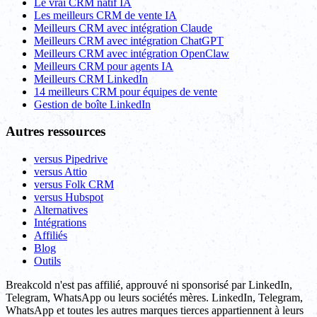
Le vrai CRM natif IA
Les meilleurs CRM de vente IA
Meilleurs CRM avec intégration Claude
Meilleurs CRM avec intégration ChatGPT
Meilleurs CRM avec intégration OpenClaw
Meilleurs CRM pour agents IA
Meilleurs CRM LinkedIn
14 meilleurs CRM pour équipes de vente
Gestion de boîte LinkedIn
Autres ressources
versus Pipedrive
versus Attio
versus Folk CRM
versus Hubspot
Alternatives
Intégrations
Affiliés
Blog
Outils
Breakcold n'est pas affilié, approuvé ni sponsorisé par LinkedIn,
Telegram, WhatsApp ou leurs sociétés mères. LinkedIn, Telegram,
WhatsApp et toutes les autres marques tierces appartiennent à leurs