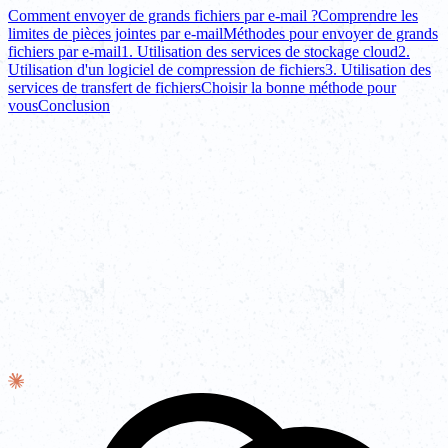
Comment envoyer de grands fichiers par e-mail ?
Comprendre les
limites de pièces jointes par e-mail
Méthodes pour envoyer de grands
fichiers par e-mail
1. Utilisation des services de stockage cloud
2.
Utilisation d'un logiciel de compression de fichiers
3. Utilisation des
services de transfert de fichiers
Choisir la bonne méthode pour
vous
Conclusion