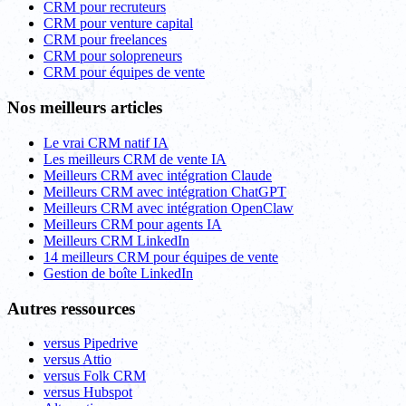
CRM pour recruteurs
CRM pour venture capital
CRM pour freelances
CRM pour solopreneurs
CRM pour équipes de vente
Nos meilleurs articles
Le vrai CRM natif IA
Les meilleurs CRM de vente IA
Meilleurs CRM avec intégration Claude
Meilleurs CRM avec intégration ChatGPT
Meilleurs CRM avec intégration OpenClaw
Meilleurs CRM pour agents IA
Meilleurs CRM LinkedIn
14 meilleurs CRM pour équipes de vente
Gestion de boîte LinkedIn
Autres ressources
versus Pipedrive
versus Attio
versus Folk CRM
versus Hubspot