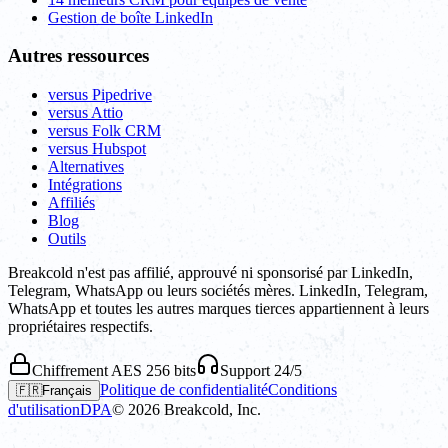
Gestion de boîte LinkedIn
Autres ressources
versus Pipedrive
versus Attio
versus Folk CRM
versus Hubspot
Alternatives
Intégrations
Affiliés
Blog
Outils
Breakcold n'est pas affilié, approuvé ni sponsorisé par LinkedIn,
Telegram, WhatsApp ou leurs sociétés mères. LinkedIn, Telegram,
WhatsApp et toutes les autres marques tierces appartiennent à leurs
propriétaires respectifs.
Chiffrement AES 256 bits
Support 24/5
Politique de confidentialité
Conditions
🇫🇷
Français
d'utilisation
DPA
©
2026
Breakcold, Inc.