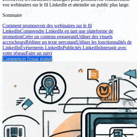
vos webinaires sur le fil LinkedIn et atteindre un public plus large.
Sommaire
Comment promouvoir des webinaires sur le fil
LinkedIn
Comprendre LinkedIn en tant que plateforme de
promotion
Créer un contenu engageant
Utiliser des visuels
accrocheurs
Rédiger un texte percutant
Utiliser les fonctionnalités de
LinkedIn
Événements LinkedIn
Publicités LinkedIn
Interagir avec
votre réseau
Faire un suivi
Commencer l'essai gratuit