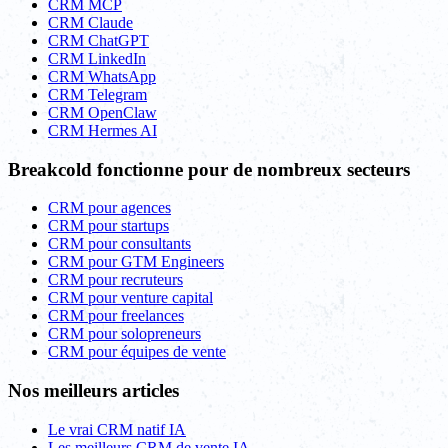
CRM MCP
CRM Claude
CRM ChatGPT
CRM LinkedIn
CRM WhatsApp
CRM Telegram
CRM OpenClaw
CRM Hermes AI
Breakcold fonctionne pour de nombreux secteurs
CRM pour agences
CRM pour startups
CRM pour consultants
CRM pour GTM Engineers
CRM pour recruteurs
CRM pour venture capital
CRM pour freelances
CRM pour solopreneurs
CRM pour équipes de vente
Nos meilleurs articles
Le vrai CRM natif IA
Les meilleurs CRM de vente IA