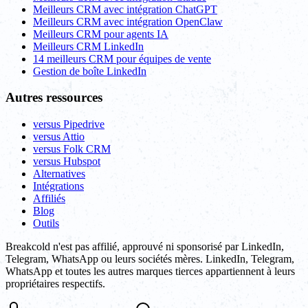
Meilleurs CRM avec intégration ChatGPT
Meilleurs CRM avec intégration OpenClaw
Meilleurs CRM pour agents IA
Meilleurs CRM LinkedIn
14 meilleurs CRM pour équipes de vente
Gestion de boîte LinkedIn
Autres ressources
versus Pipedrive
versus Attio
versus Folk CRM
versus Hubspot
Alternatives
Intégrations
Affiliés
Blog
Outils
Breakcold n'est pas affilié, approuvé ni sponsorisé par LinkedIn,
Telegram, WhatsApp ou leurs sociétés mères. LinkedIn, Telegram,
WhatsApp et toutes les autres marques tierces appartiennent à leurs
propriétaires respectifs.