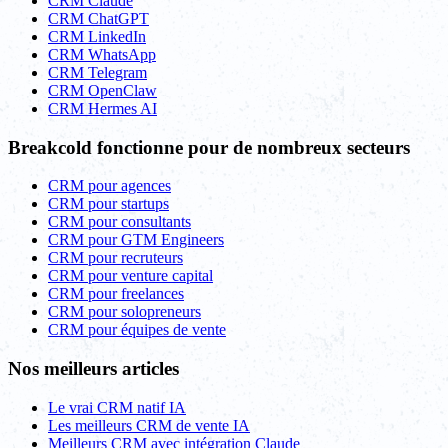
CRM Claude
CRM ChatGPT
CRM LinkedIn
CRM WhatsApp
CRM Telegram
CRM OpenClaw
CRM Hermes AI
Breakcold fonctionne pour de nombreux secteurs
CRM pour agences
CRM pour startups
CRM pour consultants
CRM pour GTM Engineers
CRM pour recruteurs
CRM pour venture capital
CRM pour freelances
CRM pour solopreneurs
CRM pour équipes de vente
Nos meilleurs articles
Le vrai CRM natif IA
Les meilleurs CRM de vente IA
Meilleurs CRM avec intégration Claude