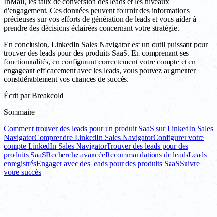
InMail, les taux de conversion des leads et les niveaux
d'engagement. Ces données peuvent fournir des informations
précieuses sur vos efforts de génération de leads et vous aider à
prendre des décisions éclairées concernant votre stratégie.
En conclusion, LinkedIn Sales Navigator est un outil puissant pour
trouver des leads pour des produits SaaS. En comprenant ses
fonctionnalités, en configurant correctement votre compte et en
engageant efficacement avec les leads, vous pouvez augmenter
considérablement vos chances de succès.
Écrit par
Breakcold
Sommaire
Comment trouver des leads pour un produit SaaS sur LinkedIn Sales
Navigator
Comprendre LinkedIn Sales Navigator
Configurer votre
compte LinkedIn Sales Navigator
Trouver des leads pour des
produits SaaS
Recherche avancée
Recommandations de leads
Leads
enregistrés
Engager avec des leads pour des produits SaaS
Suivre
votre succès