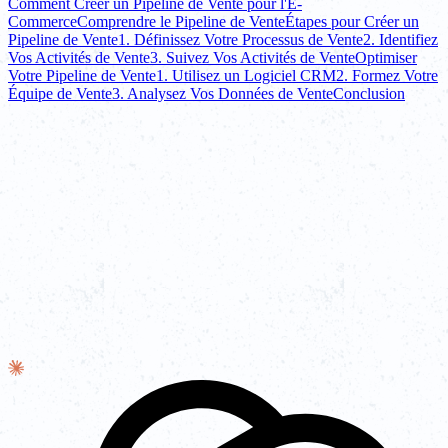
Comment Créer un Pipeline de Vente pour l'E-
Commerce
Comprendre le Pipeline de Vente
Étapes pour Créer un
Pipeline de Vente
1. Définissez Votre Processus de Vente
2. Identifiez
Vos Activités de Vente
3. Suivez Vos Activités de Vente
Optimiser
Votre Pipeline de Vente
1. Utilisez un Logiciel CRM
2. Formez Votre
Équipe de Vente
3. Analysez Vos Données de Vente
Conclusion