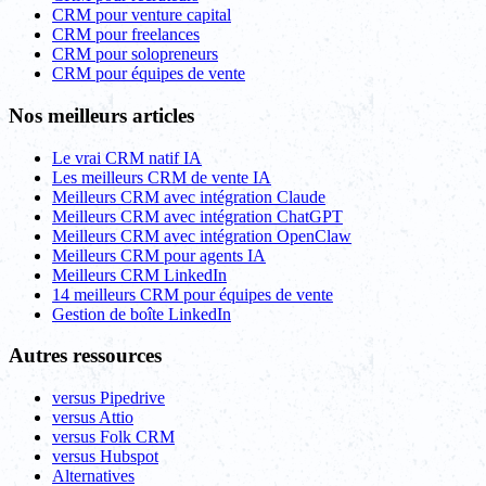
CRM pour venture capital
CRM pour freelances
CRM pour solopreneurs
CRM pour équipes de vente
Nos meilleurs articles
Le vrai CRM natif IA
Les meilleurs CRM de vente IA
Meilleurs CRM avec intégration Claude
Meilleurs CRM avec intégration ChatGPT
Meilleurs CRM avec intégration OpenClaw
Meilleurs CRM pour agents IA
Meilleurs CRM LinkedIn
14 meilleurs CRM pour équipes de vente
Gestion de boîte LinkedIn
Autres ressources
versus Pipedrive
versus Attio
versus Folk CRM
versus Hubspot
Alternatives