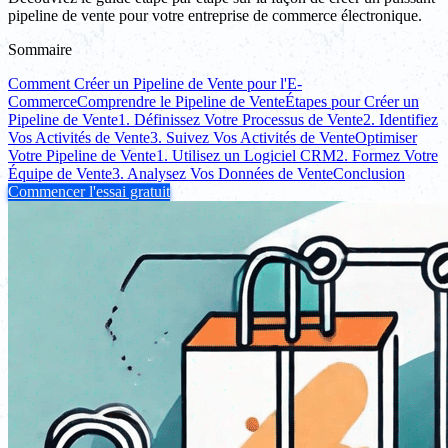
pipeline de vente pour votre entreprise de commerce électronique.
Sommaire
Comment Créer un Pipeline de Vente pour l'E-
Commerce
Comprendre le Pipeline de Vente
Étapes pour Créer un
Pipeline de Vente
1. Définissez Votre Processus de Vente
2. Identifiez
Vos Activités de Vente
3. Suivez Vos Activités de Vente
Optimiser
Votre Pipeline de Vente
1. Utilisez un Logiciel CRM
2. Formez Votre
Équipe de Vente
3. Analysez Vos Données de Vente
Conclusion
Commencer l'essai gratuit