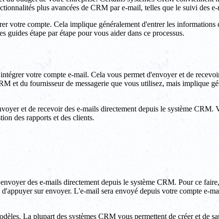
ionnalités plus avancées de CRM par e-mail, telles que le suivi des e-ma
votre compte. Cela implique généralement d'entrer les informations de 
s guides étape par étape pour vous aider dans ce processus.
 intégrer votre compte e-mail. Cela vous permet d'envoyer et de recevo
CRM et du fournisseur de messagerie que vous utilisez, mais implique g
envoyer et de recevoir des e-mails directement depuis le système CRM. 
ion des rapports et des clients.
oyer des e-mails directement depuis le système CRM. Pour ce faire, il 
'appuyer sur envoyer. L'e-mail sera envoyé depuis votre compte e-mail i
 modèles. La plupart des systèmes CRM vous permettent de créer et de sa