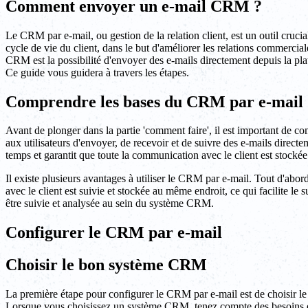
Comment envoyer un e-mail CRM ?
Le CRM par e-mail, ou gestion de la relation client, est un outil crucial
cycle de vie du client, dans le but d'améliorer les relations commerciale
CRM est la possibilité d'envoyer des e-mails directement depuis la 
Ce guide vous guidera à travers les étapes.
Comprendre les bases du CRM par e-mail
Avant de plonger dans la partie 'comment faire', il est important de
aux utilisateurs d'envoyer, de recevoir et de suivre des e-mails dire
temps et garantit que toute la communication avec le client est stocké
Il existe plusieurs avantages à utiliser le CRM par e-mail. Tout d'abor
avec le client est suivie et stockée au même endroit, ce qui facilite le
être suivie et analysée au sein du système CRM.
Configurer le CRM par e-mail
Choisir le bon système CRM
La première étape pour configurer le CRM par e-mail est de choisir l
Lorsque vous choisissez un système CRM, tenez compte des besoins et