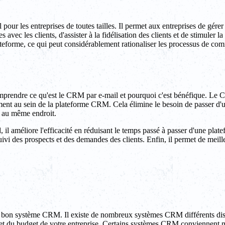
 pour les entreprises de toutes tailles. Il permet aux entreprises de gérer
s avec les clients, d'assister à la fidélisation des clients et de stimuler
plateforme, ce qui peut considérablement rationaliser les processus d
 comprendre ce qu'est le CRM par e-mail et pourquoi c'est bénéfique. L
ctement au sein de la plateforme CRM. Cela élimine le besoin de passer d
e au même endroit.
d, il améliore l'efficacité en réduisant le temps passé à passer d'une pl
 suivi des prospects et des demandes des clients. Enfin, il permet de mei
e bon système CRM. Il existe de nombreux systèmes CRM différents disp
 du budget de votre entreprise. Certains systèmes CRM conviennent mie