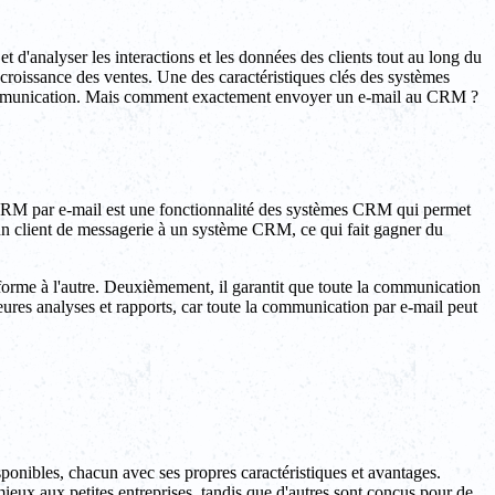
 et d'analyser les interactions et les données des clients tout au long du
 la croissance des ventes. Une des caractéristiques clés des systèmes
e communication. Mais comment exactement envoyer un e-mail au CRM ?
e CRM par e-mail est une fonctionnalité des systèmes CRM qui permet
'un client de messagerie à un système CRM, ce qui fait gagner du
ateforme à l'autre. Deuxièmement, il garantit que toute la communication
lleures analyses et rapports, car toute la communication par e-mail peut
onibles, chacun avec ses propres caractéristiques et avantages.
ux aux petites entreprises, tandis que d'autres sont conçus pour de