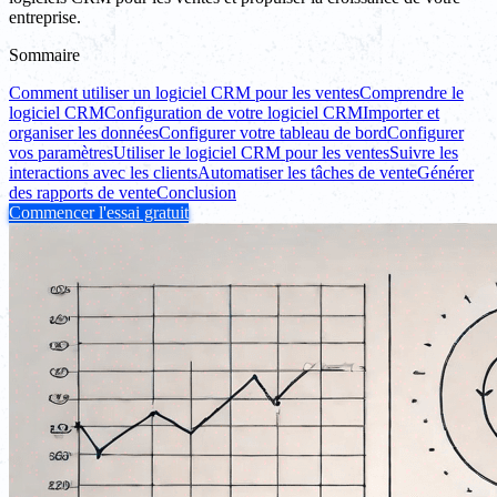
entreprise.
Sommaire
Comment utiliser un logiciel CRM pour les ventes
Comprendre le
logiciel CRM
Configuration de votre logiciel CRM
Importer et
organiser les données
Configurer votre tableau de bord
Configurer
vos paramètres
Utiliser le logiciel CRM pour les ventes
Suivre les
interactions avec les clients
Automatiser les tâches de vente
Générer
des rapports de vente
Conclusion
Commencer l'essai gratuit