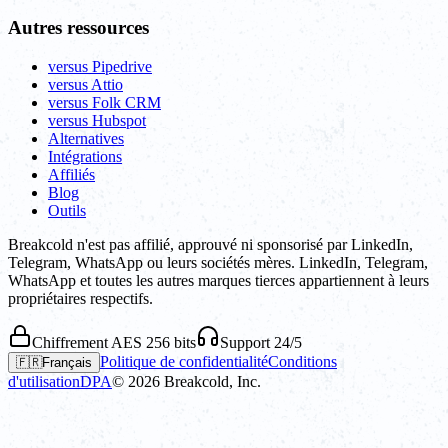
Autres ressources
versus Pipedrive
versus Attio
versus Folk CRM
versus Hubspot
Alternatives
Intégrations
Affiliés
Blog
Outils
Breakcold n'est pas affilié, approuvé ni sponsorisé par LinkedIn,
Telegram, WhatsApp ou leurs sociétés mères. LinkedIn, Telegram,
WhatsApp et toutes les autres marques tierces appartiennent à leurs
propriétaires respectifs.
Chiffrement AES 256 bits
Support 24/5
Politique de confidentialité
Conditions
🇫🇷
Français
d'utilisation
DPA
©
2026
Breakcold, Inc.