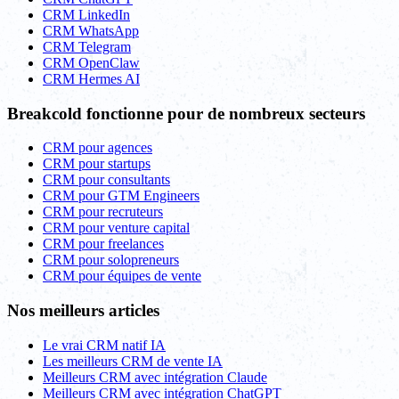
CRM LinkedIn
CRM WhatsApp
CRM Telegram
CRM OpenClaw
CRM Hermes AI
Breakcold fonctionne pour de nombreux secteurs
CRM pour agences
CRM pour startups
CRM pour consultants
CRM pour GTM Engineers
CRM pour recruteurs
CRM pour venture capital
CRM pour freelances
CRM pour solopreneurs
CRM pour équipes de vente
Nos meilleurs articles
Le vrai CRM natif IA
Les meilleurs CRM de vente IA
Meilleurs CRM avec intégration Claude
Meilleurs CRM avec intégration ChatGPT