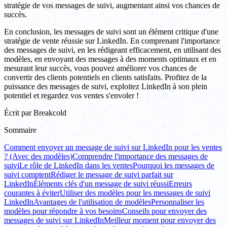
stratégie de vos messages de suivi, augmentant ainsi vos chances de
succès.
En conclusion, les messages de suivi sont un élément critique d'une
stratégie de vente réussie sur LinkedIn. En comprenant l'importance
des messages de suivi, en les rédigeant efficacement, en utilisant des
modèles, en envoyant des messages à des moments optimaux et en
mesurant leur succès, vous pouvez améliorer vos chances de
convertir des clients potentiels en clients satisfaits. Profitez de la
puissance des messages de suivi, exploitez LinkedIn à son plein
potentiel et regardez vos ventes s'envoler !
Écrit par
Breakcold
Sommaire
Comment envoyer un message de suivi sur LinkedIn pour les ventes
? (Avec des modèles)
Comprendre l'importance des messages de
suivi
Le rôle de LinkedIn dans les ventes
Pourquoi les messages de
suivi comptent
Rédiger le message de suivi parfait sur
LinkedIn
Éléments clés d'un message de suivi réussi
Erreurs
courantes à éviter
Utiliser des modèles pour les messages de suivi
LinkedIn
Avantages de l'utilisation de modèles
Personnaliser les
modèles pour répondre à vos besoins
Conseils pour envoyer des
messages de suivi sur LinkedIn
Meilleur moment pour envoyer des