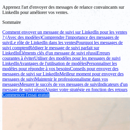
Apprenez l'art d'envoyer des messages de relance convaincants sur
LinkedIn pour améliorer vos ventes.
Sommaire
Comment envoyer un message de suivi sur LinkedIn pour les ventes
? (Avec des modèles)
Comprendre l'importance des messages de
suivi
Le rôle de LinkedIn dans les ventes
Pourquoi les messages de
suivi comptent
Rédiger le message de suivi parfait sur
LinkedIn
Éléments clés d'un message de suivi réussi
Erreurs
courantes à éviter
Utiliser des modèles pour les messages de suivi
LinkedIn
Avantages de l'utilisation de modèles
Personnaliser les
modèles pour répondre à vos besoins
Conseils pour envoyer des
messages de suivi sur LinkedIn
Meilleur moment pour envoyer des
messages de suivi
Maintenir le professionnalisme dans vos
messages
Mesurer le succès de vos messages de suivi
Indicateurs d'un
message de suivi réussi
Ajuster votre stratégie en fonction des retours
Commencer l'essai gratuit