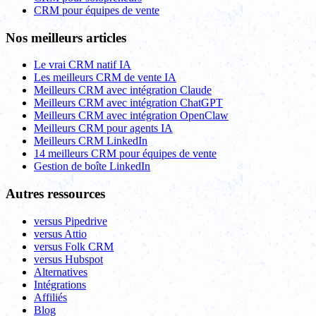
CRM pour équipes de vente
Nos meilleurs articles
Le vrai CRM natif IA
Les meilleurs CRM de vente IA
Meilleurs CRM avec intégration Claude
Meilleurs CRM avec intégration ChatGPT
Meilleurs CRM avec intégration OpenClaw
Meilleurs CRM pour agents IA
Meilleurs CRM LinkedIn
14 meilleurs CRM pour équipes de vente
Gestion de boîte LinkedIn
Autres ressources
versus Pipedrive
versus Attio
versus Folk CRM
versus Hubspot
Alternatives
Intégrations
Affiliés
Blog