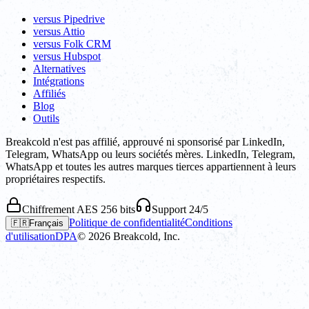
versus Pipedrive
versus Attio
versus Folk CRM
versus Hubspot
Alternatives
Intégrations
Affiliés
Blog
Outils
Breakcold n'est pas affilié, approuvé ni sponsorisé par LinkedIn,
Telegram, WhatsApp ou leurs sociétés mères. LinkedIn, Telegram,
WhatsApp et toutes les autres marques tierces appartiennent à leurs
propriétaires respectifs.
Chiffrement AES 256 bits
Support 24/5
Politique de confidentialité
Conditions
🇫🇷
Français
d'utilisation
DPA
©
2026
Breakcold, Inc.